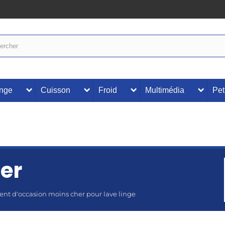
inge
Cuisson
Froid
Multimédia
Pet
er
ment d'occasion moins cher pour lave linge