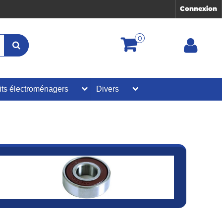
Connexion
0
its électroménagers
Divers