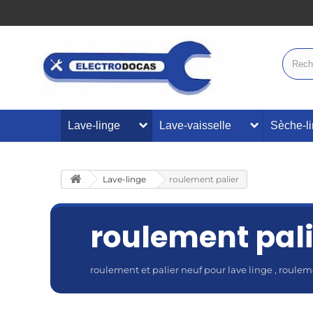
Lave-linge
Lave-vaisselle
Sèche-l
Lave-linge
roulement palier
roulement pali
roulement et palier neuf pour lave linge , roule