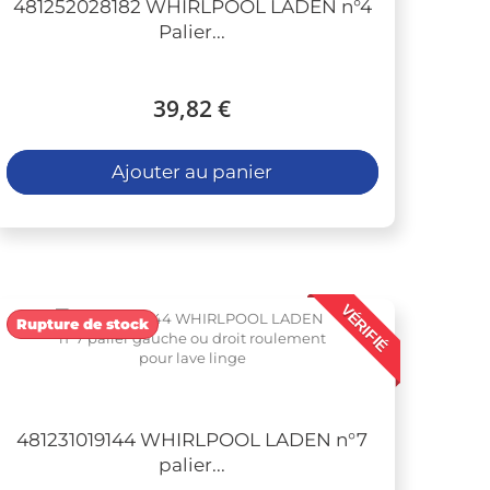
481252028182 WHIRLPOOL LADEN n°4
Palier...
39,82 €
Ajouter au panier
VÉRIFIÉ
Rupture de stock
481231019144 WHIRLPOOL LADEN n°7
palier...