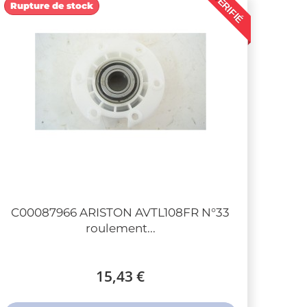
VÉRIFIÉ
Rupture de stock
C00087966 ARISTON AVTL108FR N°33
roulement...
15,43 €