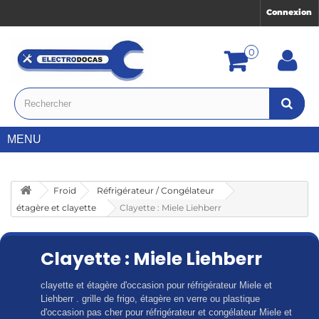
Connexion
0
MENU
Froid
Réfrigérateur / Congélateur
étagère et clayette
Clayette : Miele Liehberr
Clayette : Miele Liehberr
clayette et étagère d'occasion pour réfrigérateur Miele et
Liehberr . grille de frigo, étagère en verre ou plastique
d'occasion pas cher pour réfrigérateur et congélateur Miele et