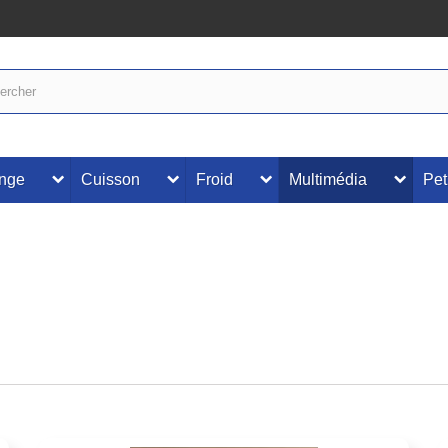
inge
Cuisson
Froid
Multimédia
Pet