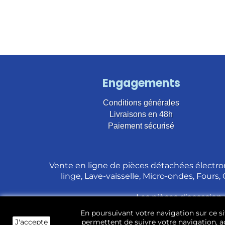
Engagements
Conditions générales
Livraisons en 48h
Paiement sécurisé
Vente en ligne de pièces détachées électro
linge, Lave-vaisselle, Micro-ondes, Fours,
Les pièces d’occasion 
En poursuivant votre navigation sur ce sit
J'accepte
permettent de suivre votre navigation, ac