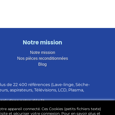
Notre mission
Notre mission
Nos pièces reconditionnées
Blog
us de 22 400 références (Lave-linge, Sèche-
urs, aspirateurs, Télévisions, LCD, Plasma,
stock dans notre dépôt.
otre appareil connecté. Ces Cookies (petits fichiers texte)
site et sécuriser votre connexion. Pour en savoir plus et