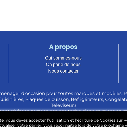
A propos
Qui sommes-nous
On parle de nous
Nous contacter
ménager d’occasion pour toutes marques et modèles. Pl
 Cuisinières, Plaques de cuisson, Réfrigérateurs, Congélate
Téléviseur.)
sont révisées, testées pas nos techniciens et mises en 
e, vous devez accepter l’utilisation et l'écriture de Cookies sur v
tualiser votre panier, vous reconnaitre lors de votre prochaine vi