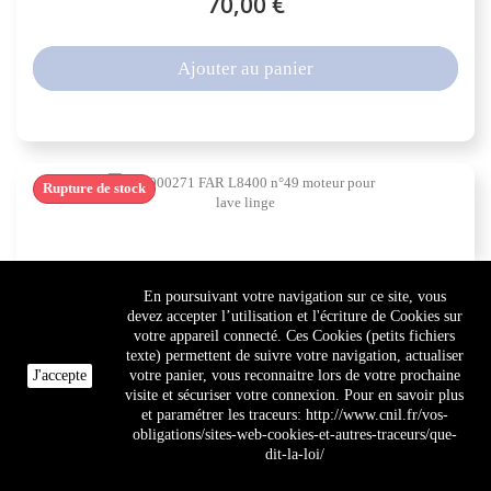
70,00 €
Ajouter au panier
Rupture de stock
32000271 FAR L8400 n°49 moteur pour lave...
En poursuivant votre navigation sur ce site, vous
devez accepter l’utilisation et l'écriture de Cookies sur
votre appareil connecté. Ces Cookies (petits fichiers
84,70 €
texte) permettent de suivre votre navigation, actualiser
J'accepte
votre panier, vous reconnaitre lors de votre prochaine
visite et sécuriser votre connexion. Pour en savoir plus
et paramétrer les traceurs: http://www.cnil.fr/vos-
Ajouter au panier
obligations/sites-web-cookies-et-autres-traceurs/que-
dit-la-loi/