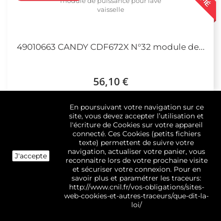
49010663 CANDY CDF672X N°32 module de...
56,10 €
En poursuivant votre navigation sur ce
Ajouter au panier
site, vous devez accepter l’utilisation et
l'écriture de Cookies sur votre appareil
connecté. Ces Cookies (petits fichiers
texte) permettent de suivre votre
navigation, actualiser votre panier, vous
J'accepte
VÉRIFIÉ
reconnaitre lors de votre prochaine visite
Rupture de stock
et sécuriser votre connexion. Pour en
savoir plus et paramétrer les traceurs:
http://www.cnil.fr/vos-obligations/sites-
web-cookies-et-autres-traceurs/que-dit-la-
loi/
49005177 CANDY ROSIERES RSI880RB N°33...