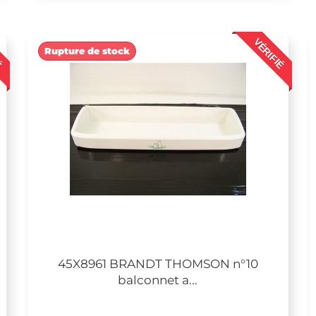
É
VÉRIFIÉ
Rupture de stock
45X8961 BRANDT THOMSON n°10
balconnet a...