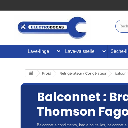
Lave-linge
Lave-vaisselle
Sèche-l
Froid
Réfrigérateur / Congélateur
balcon
Balconnet : Br
Thomson Fago
Balconnet a condiments, bac a bouteilles, balconnet a o