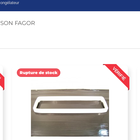
congélateur
OMSON FAGOR
É
VÉRIFIÉ
Rupture de stock