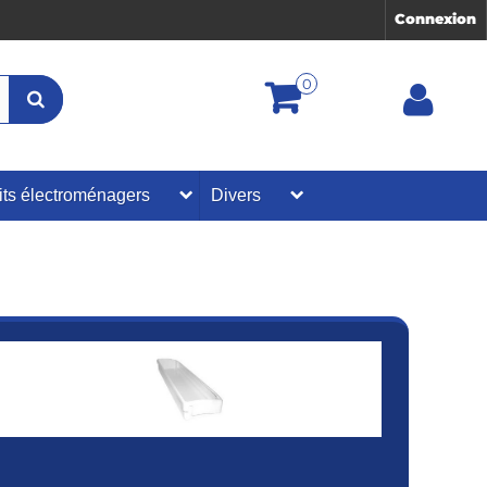
Connexion
0
its électroménagers
Divers