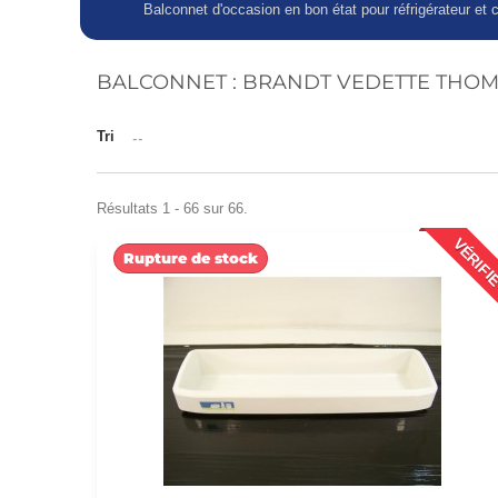
Balconnet d'occasion en bon état pour réfrigérateur et 
BALCONNET : BRANDT VEDETTE TH
Tri
--
Résultats 1 - 66 sur 66.
VÉRIFI
Rupture de stock