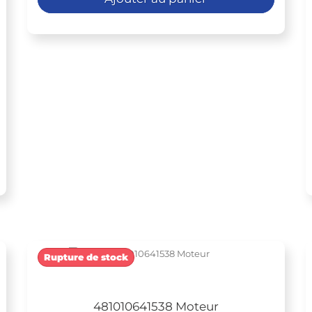
Rupture de stock
481010641538 Moteur