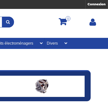
Connexion
0
its électroménagers
Divers