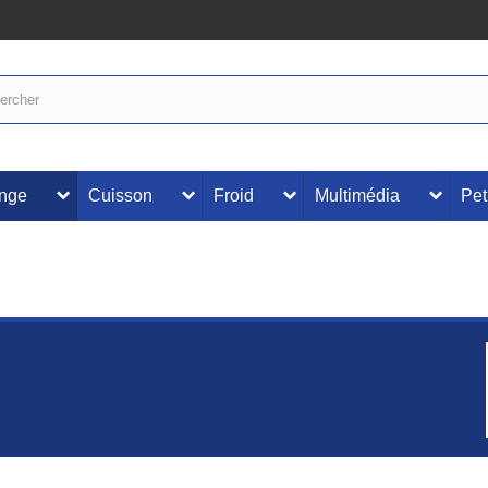
inge
Cuisson
Froid
Multimédia
Pet