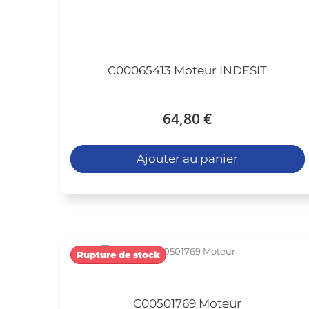
C00065413 Moteur INDESIT
64,80 €
Ajouter au panier
Rupture de stock
C00501769 Moteur