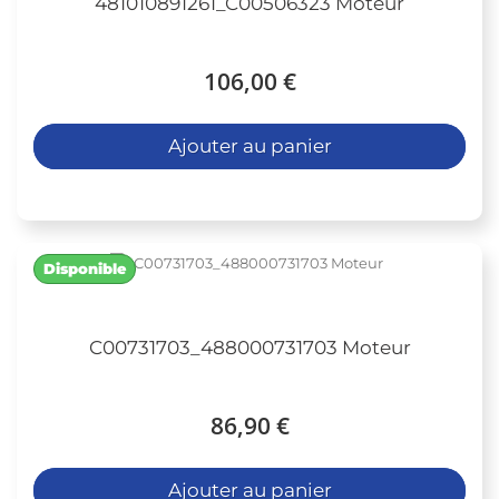
481010891261_C00506323 Moteur
106,00 €
Ajouter au panier
Disponible
C00731703_488000731703 Moteur
86,90 €
Ajouter au panier