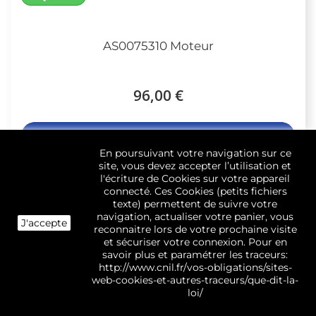
AS0075310 Moteur
96,00 €
Ajouter au panier
En poursuivant votre navigation sur ce
site, vous devez accepter l’utilisation et
l'écriture de Cookies sur votre appareil
connecté. Ces Cookies (petits fichiers
texte) permettent de suivre votre
Disponible
navigation, actualiser votre panier, vous
J'accepte
reconnaitre lors de votre prochaine visite
et sécuriser votre connexion. Pour en
savoir plus et paramétrer les traceurs:
140118774011 Moteur
http://www.cnil.fr/vos-obligations/sites-
web-cookies-et-autres-traceurs/que-dit-la-
loi/
75,06 €