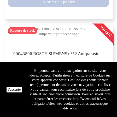
Ajouter au panier
VÉRIFIÉ
Rupture de stock
00043806 BOSCH SIEMENS n°52 Antiparasite...
18,20 €
En poursuivant votre navigation sur ce site, vous
devez accepter l’utilisation et l'écriture de Cookies sur
votre appareil connecté. Ces Cookies (petits fichiers
texte) permettent de suivre votre navigation, actualiser
Ajouter au panier
J'accepte
votre panier, vous reconnaitre lors de votre prochaine
visite et sécuriser votre connexion. Pour en savoir plus
et paramétrer les traceurs: http://www.cnil.fr/vos-
obligations/sites-web-cookies-et-autres-traceurs/que-
dit-la-loi/
VÉRIFIÉ
Rupture de stock