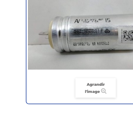
Agrandir
l'image