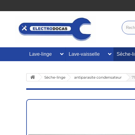
Lave-linge
Lave-vaisselle
Sèche-l
Sèche-linge
antiparasite condensateur
7