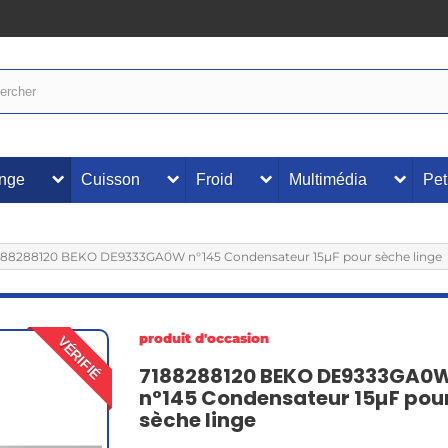
inge
Cuisson
Froid
Multimédia
Pet
188288120 BEKO DE9333GA0W n°145 Condensateur 15µF pour sèche linge
produit d'occasion
VÉRIFIÉ
7188288120 BEKO DE9333GA0
n°145 Condensateur 15µF pou
sèche linge