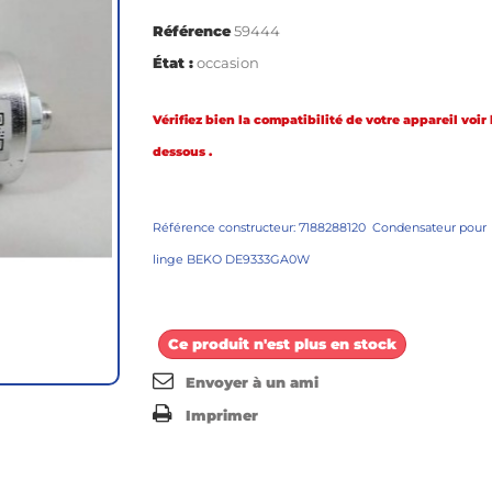
Référence
59444
État :
occasion
Vérifiez bien la compatibilité de votre appareil voir l
dessous .
Référence constructeur: 7188288120 Condensateur pour
linge BEKO DE9333GA0W
Ce produit n'est plus en stock
Envoyer à un ami
Imprimer