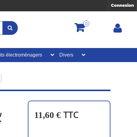
Connexion
0
its électroménagers
Divers
TTC
11,60 €
W
r