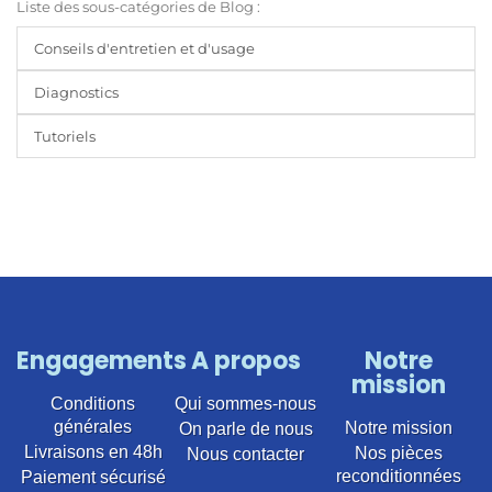
Liste des sous-catégories de Blog :
Conseils d'entretien et d'usage
Diagnostics
Tutoriels
Engagements
A propos
Notre
mission
Conditions
Qui sommes-nous
générales
Notre mission
On parle de nous
Livraisons en 48h
Nos pièces
Nous contacter
reconditionnées
Paiement sécurisé