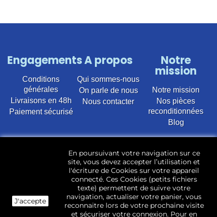
Engagements
A propos
Notre
mission
Conditions
Qui sommes-nous
générales
Notre mission
On parle de nous
Livraisons en 48h
Nos pièces
Nous contacter
reconditionnées
Paiement sécurisé
Blog
Vente en ligne de pièces détachées électroménager
En poursuivant votre navigation sur ce
d’occasion pour toutes marques et modèles. Plus de
site, vous devez accepter l’utilisation et
22 400 références (Lave-linge, Sèche-linge, Lave-
l'écriture de Cookies sur votre appareil
vaisselle, Micro-ondes, Fours, Cuisinières, Plaques de
connecté. Ces Cookies (petits fichiers
cuisson, Réfrigérateurs, Congélateurs, aspirateurs,
texte) permettent de suivre votre
Télévisions, LCD, Plasma, Téléviseur.)
navigation, actualiser votre panier, vous
J'accepte
reconnaitre lors de votre prochaine visite
Les pièces d’occasion sont révisées, testées pas nos
et sécuriser votre connexion. Pour en
techniciens et mises en stock dans notre dépôt.