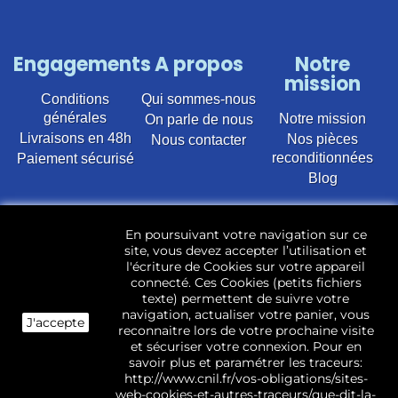
Engagements
A propos
Notre
mission
Conditions
Qui sommes-nous
générales
Notre mission
On parle de nous
Livraisons en 48h
Nos pièces
Nous contacter
reconditionnées
Paiement sécurisé
Blog
Vente en ligne de pièces détachées électroménager
En poursuivant votre navigation sur ce
d’occasion pour toutes marques et modèles. Plus de
site, vous devez accepter l’utilisation et
22 400 références (Lave-linge, Sèche-linge, Lave-
l'écriture de Cookies sur votre appareil
vaisselle, Micro-ondes, Fours, Cuisinières, Plaques de
connecté. Ces Cookies (petits fichiers
cuisson, Réfrigérateurs, Congélateurs, aspirateurs,
texte) permettent de suivre votre
Télévisions, LCD, Plasma, Téléviseur.)
navigation, actualiser votre panier, vous
J'accepte
reconnaitre lors de votre prochaine visite
Les pièces d’occasion sont révisées, testées pas nos
et sécuriser votre connexion. Pour en
techniciens et mises en stock dans notre dépôt.
savoir plus et paramétrer les traceurs:
http://www.cnil.fr/vos-obligations/sites-
web-cookies-et-autres-traceurs/que-dit-la-