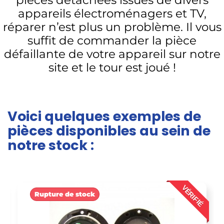
pièces détachées issues de divers
appareils électroménagers et TV,
réparer n’est plus un problème. Il vous
suffit de commander la pièce
défaillante de votre appareil sur notre
site et le tour est joué !
Voici quelques exemples de
pièces disponibles au sein de
notre stock :
É
VÉRIFIÉ
Rupture de stock