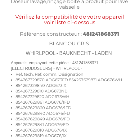
Doseur lavage,rinçage boite à produit pour lave
vaisselle
Vérifiez la compatibilité de votre appareil
voir liste ci-dessous
Référence constructeur :
481241868371
BLANC OU GRIS
WHIRLPOOL - BAUKNECHT - LADEN
Appareils employant cette pièce : 481241868371
[ELECTRODOSEURS] - WHIRLPOOL -
Réf. tech. Réf. comm. Désignation
854267329870 ADG673FD 854267629831 ADG676WH
854267329840 ADG673IX
854267329810 ADG673NB
854267329820 ADG673WH
854267629861 ADG676/1FD
854267629860 ADG676/1FD
854267629840 ADG676/FD
854267629849 ADG676/FD
854267629841 ADG676/FD
854267629810 ADG676/IX
854267629819 ADG676/IX