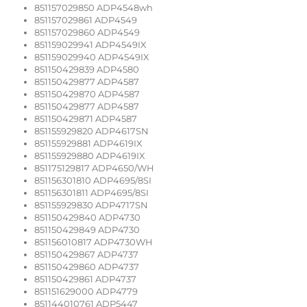
851157029850 ADP4548wh
851157029861 ADP4549
851157029860 ADP4549
851159029941 ADP4549IX
851159029940 ADP4549IX
851150429839 ADP4580
851150429877 ADP4587
851150429870 ADP4587
851150429877 ADP4587
851150429871 ADP4587
851155929820 ADP4617SN
851155929881 ADP4619IX
851155929880 ADP4619IX
851175129817 ADP4650/WH
851156301810 ADP4695/8SI
851156301811 ADP4695/8SI
851155929830 ADP4717SN
851150429840 ADP4730
851150429849 ADP4730
851156010817 ADP4730WH
851150429867 ADP4737
851150429860 ADP4737
851150429861 ADP4737
851151629000 ADP4779
851144010761 ADP5447