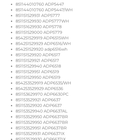
851144010760 ADP5447
851144010760 ADP5447/WH
851151529931 ADP5777
851151529930 ADP5777WH
851151629930 ADP5778
851151529000 ADP5779
854251529919 ADP6515WH
854251529929 ADP6516/WH
854251529920 adp6516wh
851151529920 ADP6517
851151529921 ADP6517
851151529940 ADP6518
851151529951 ADP6519
851151529950 ADP6519
854253529919 ADP6535/WH
854253529929 ADP6536
851153629970 ADP6630PC
851153529921 ADP6637
851153529920 ADP6637
851153529940 ADP6637AL
851153529950 ADP6637BR
851153529950 ADP6637BR
851153529951 ADP6637BR
851153529931 ADP6637IX
851153529930 ADP6637IX