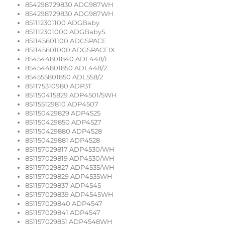
854298729830 ADG987WH
854298729830 ADG987WH
851112301100 ADGBaby
851112301000 ADGBabyS
851145601100 ADGSPACE
851145601000 ADGSPACEIX
854544801840 ADL448/1
854544801850 ADL448/2
854555801850 ADL558/2
851175310980 ADP3T
851150415829 ADP4501/5WH
851155129810 ADP4507
851150429829 ADP4525
851150429850 ADP4527
851150429880 ADP4528
851150429881 ADP4528
851157029817 ADP4530/WH
851157029819 ADP4530/WH
851157029827 ADP4535/WH
851157029829 ADP4535WH
851157029837 ADP4545
851157029839 ADP4545WH
851157029840 ADP4547
851157029841 ADP4547
851157029851 ADP4548WH