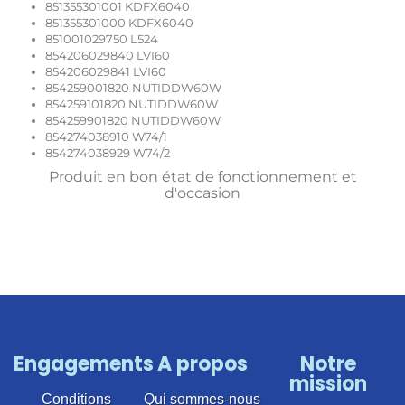
851355301001 KDFX6040
851355301000 KDFX6040
851001029750 L524
854206029840 LVI60
854206029841 LVI60
854259001820 NUTIDDW60W
854259101820 NUTIDDW60W
854259901820 NUTIDDW60W
854274038910 W74/1
854274038929 W74/2
Produit en bon état de fonctionnement et
d'occasion
Engagements
A propos
Notre
mission
Conditions
Qui sommes-nous