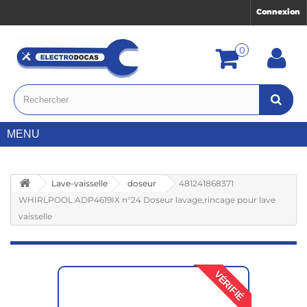
Connexion
0
MENU
Lave-vaisselle
doseur
481241868371
WHIRLPOOL ADP4619IX n°24 Doseur lavage,rincage pour lave
vaisselle
VÉRIFIÉ