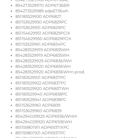
854273529970 ADP6736BR
854273529989 adp6736wh
851183529930 ADP6827
851153629950 ADP6829PC
851153629951 ADP6829PC
851154629951 ADP6829PCIX
851154629950 ADP6829PCIX
851153529961 ADP6834PC
854283529919 ADP6835WH
854283529919 ADP6835WH
854283529929 ADP6836/WH
854283529920 ADP6836WH
854283529920 ADP6836WHn.prod.
851183529921 ADP6837PC
851183529922 ADP6837PC
851183529920 ADP6837WH
851183529940 ADP6838PC
851183529941 ADP6838PC
851153629961 ADP6839
851153629960 ADP6839
854294029929 ADP6936/WHM
854294029920 ADP6936WH
851159801911 ADP6937IXPC
851159801921 ADP6937PC