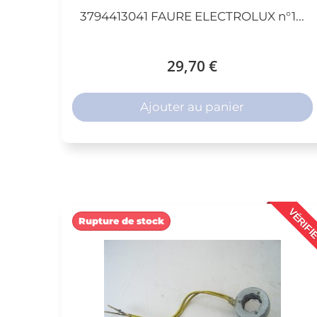
3794413041 FAURE ELECTROLUX n°1...
29,70 €
Ajouter au panier
VÉRIFI
Rupture de stock