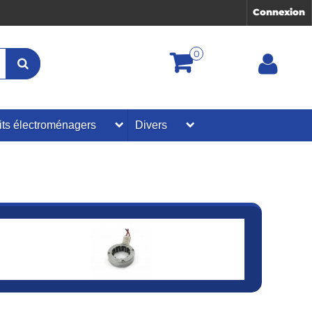
Connexion
0
its électroménagers
Divers