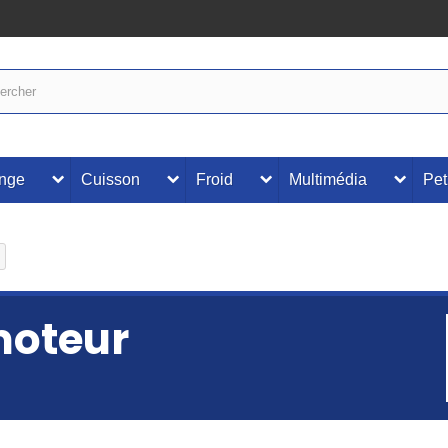
inge
Cuisson
Froid
Multimédia
Pet
moteur