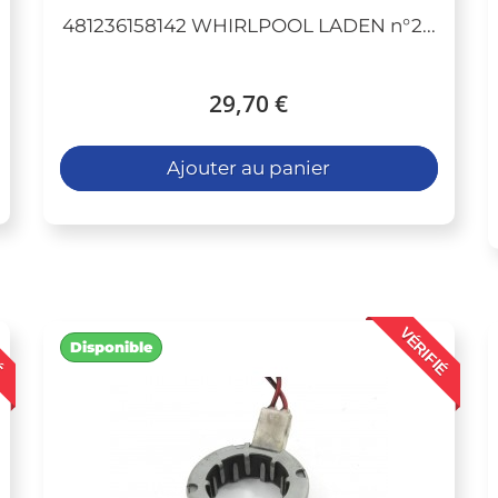
481236158142 WHIRLPOOL LADEN n°2...
29,70 €
Ajouter au panier
É
VÉRIFIÉ
Disponible