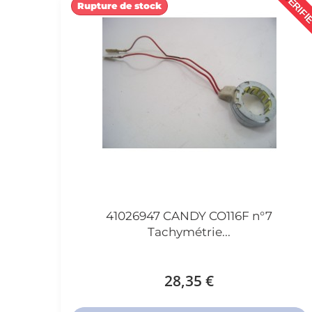
VÉRIFI
Rupture de stock
41026947 CANDY CO116F n°7
Tachymétrie...
28,35 €