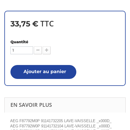
TTC
33,75 €
Quantité
Ajouter au panier
EN SAVOIR PLUS
AEG F87792M0P 91141732205 LAVE-VAISSELLE _x000D_
AEG F87792W0P 91141732104 LAVE-VAISSELLE _x000D_