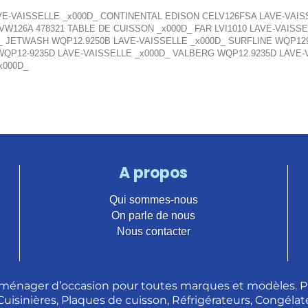
VE-VAISSELLE _x000D_ CONTINENTAL EDISON CELV126FSA LAVE-VAI
W126A 478321 TABLE DE CUISSON _x000D_ FAR LVI1010 LAVE-VAISSEL
0D_ JETWASH WQP12.9250B LAVE-VAISSELLE _x000D_ SURFLINE WQP12
QP12-9235D LAVE-VAISSELLE _x000D_ VALBERG WQP12.9235D LAVE-
x000D_
A propos
Qui sommes-nous
On parle de nous
Nous contacter
ménager d’occasion pour toutes marques et modèles. Pl
 Cuisinières, Plaques de cuisson, Réfrigérateurs, Congélate