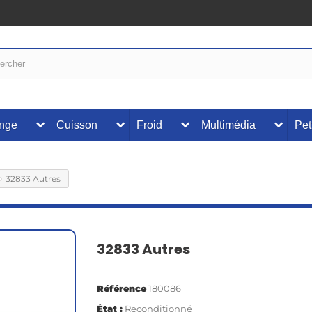
inge
Cuisson
Froid
Multimédia
Pet
32833 Autres
32833 Autres
Référence
180086
État :
Reconditionné