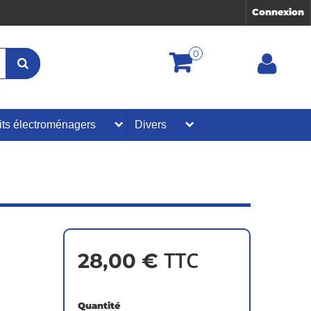
Connexion
0
its électroménagers
Divers
TTC
28,00 €
Quantité