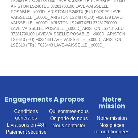
LS248TEU 37281780000 LAVE-VAISSELLE POSABLE _x000D_
ARISTON LS248TEU 37281780100 LAVE-VAISSELLE
POSABLE _x000D_ ARISTON LS248TX (EU) F028179 LAVE-
VAISSELLE _x000D_ ARISTON LS248TX(EU) F028179 LAVE-
VAISSELLE _x000D_ ARISTON LS248TXEU 37281790000
LAVE-VAISSELLE POSABLE _x000D_ ARISTON LS248TXEU
37281790100 LAVE-VAISSELLE POSABLE _x000D_ ARISTON
LSE610 (EU) F023438 LAVE-VAISSELLE _x000D_ ARISTON
LSE610 (FR) ) F025443 LAVE-VAISSELLE _x000D_
Engagements
A propos
Notre
mission
Conditions
Qui sommes-nous
générales
Notre mission
On parle de nous
Livraisons en 48h
Nos pièces
Nous contacter
reconditionnées
Paiement sécurisé