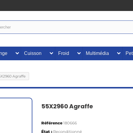
inge
Cuisson
Froid
Multimédia
Pet
5X2960 Agraffe
55X2960 Agraffe
Référence
180666
État :
Reconditionné