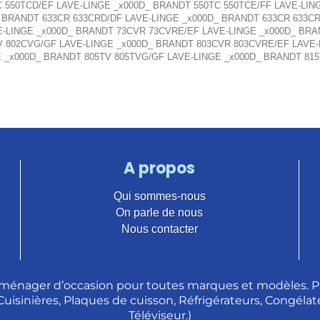
C 550TCD/EF LAVE-LINGE _x000D_ BRANDT 550TC 550TCE/FF LAVE-LIN
_ BRANDT 633CR 633CRD/DF LAVE-LINGE _x000D_ BRANDT 633CR 633CR
E-LINGE _x000D_ BRANDT 73CVR 73CVRE/EF LAVE-LINGE _x000D_ BRA
V 802CVG/GF LAVE-LINGE _x000D_ BRANDT 803CVR 803CVRE/EF LAVE-
E _x000D_ BRANDT 805TV 805TVG/GF LAVE-LINGE _x000D_ BRANDT 815
A propos
Qui sommes-nous
On parle de nous
Nous contacter
ménager d’occasion pour toutes marques et modèles. Pl
 Cuisinières, Plaques de cuisson, Réfrigérateurs, Congélate
Téléviseur.)