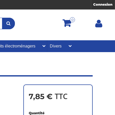
Connexion
0
its électroménagers
Divers
TTC
7,85 €
Quantité