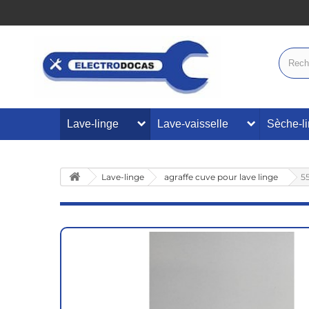
Lave-linge
Lave-vaisselle
Sèche-l
Lave-linge
agraffe cuve pour lave linge
5