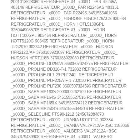
2001013528060 REFRIGERATEUR _x000D_ FAR R2245A
483146 REFRIGERATEUR _x000D_ FAR R2246AS 483151
REFRIGERATEUR _x000D_ FAR R2249S 3451555461056
REFRIGERATEUR _x000D_ HIGHONE HIGCB176ACS 930584
REFRIGERATEUR _x000D_ HORN HOTL5130GPL
3260449035705 REFRIGERATEUR _x000D_ HORN
HOTT100GPL 903464 REFRIGERATEUR _x000D_ HORN
HOTT5120G 903465 REFRIGERATEUR _x000D_ HORN
T2G2010 903342 REFRIGERATEUR _x000D_ HUDSON
HFR212B/A+ 3760183923097 REFRIGERATEUR _x000D_
HUDSON HFRT118B 3760183923080 REFRIGERATEUR
_x000D_ PROLINE DD250W 3660507324275 REFRIGERATEUR
_x000D_ PROLINE DD320-F-1 732032 REFRIGERATEUR
_x000D_ PROLINE DL1-29 PLF240L REFRIGERATEUR
_x000D_ PROLINE PLF225A-F-1 732030 REFRIGERATEUR
_x000D_ PROLINE PLF230 3660507324596 REFRIGERATEUR
_x000D_ SABA MP163S 2000000262109 REFRIGERATEUR
_x000D_ SABA MP164S 3451555527516 REFRIGERATEUR
_x000D_ SABA MP165IX 3451555724212 REFRIGERATEUR
_x000D_ SABA MP2504S 3451555344816 REFRIGERATEUR
_x000D_ SELECLINE FTS90-1212 3245672884870
REFRIGERATEUR _x000D_ URANIA UO10TTG 903334
REFRIGERATEUR _x000D_ URANIA VAL2P212A+BSC 1193066
REFRIGERATEUR _x000D_ VALBERG VAL2P212A+BSC
3497679439908 REFRIGERATEUR _x000D_ VALBERG