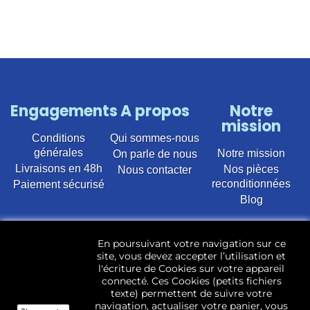
Engagements
A propos
Notre
mission
Conditions
Qui sommes-nous
générales
Notre mission
On parle de nous
Livraisons en 48h
Nos pièces
Nous contacter
reconditionnées
Paiement sécurisé
Blog
Vente en ligne de pièces détachées électroménager
En poursuivant votre navigation sur ce
d’occasion pour toutes marques et modèles. Plus de
site, vous devez accepter l’utilisation et
22 400 références (Lave-linge, Sèche-linge, Lave-
l'écriture de Cookies sur votre appareil
vaisselle, Micro-ondes, Fours, Cuisinières, Plaques de
connecté. Ces Cookies (petits fichiers
cuisson, Réfrigérateurs, Congélateurs, aspirateurs,
texte) permettent de suivre votre
Télévisions, LCD, Plasma, Téléviseur.)
navigation, actualiser votre panier, vous