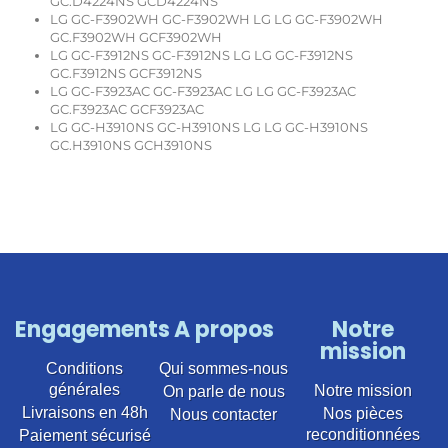
GC.D4224NS GCD4224NS
LG GC-F3902WH GC-F3902WH LG LG GC-F3902WH
GC.F3902WH GCF3902WH
LG GC-F3912NS GC-F3912NS LG LG GC-F3912NS
GC.F3912NS GCF3912NS
LG GC-F3923AC GC-F3923AC LG LG GC-F3923AC
GC.F3923AC GCF3923AC
LG GC-H3910NS GC-H3910NS LG LG GC-H3910NS
GC.H3910NS GCH3910NS
Engagements
A propos
Notre
mission
Conditions
Qui sommes-nous
générales
Notre mission
On parle de nous
Livraisons en 48h
Nos pièces
Nous contacter
reconditionnées
Paiement sécurisé