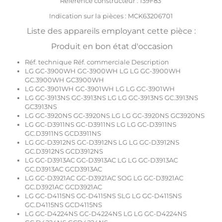
Référence constructeur : 139F83
Indication sur la pièces : MCK63206701
Liste des appareils employant cette pièce :
Produit en bon état d'occasion
Réf. technique Réf. commerciale Description
LG GC-3900WH GC-3900WH LG LG GC-3900WH
GC.3900WH GC3900WH
LG GC-3901WH GC-3901WH LG LG GC-3901WH
LG GC-3913NS GC-3913NS LG LG GC-3913NS GC.3913NS
GC3913NS
LG GC-3920NS GC-3920NS LG LG GC-3920NS GC3920NS
LG GC-D3911NS GC-D3911NS LG LG GC-D3911NS
GC.D3911NS GCD3911NS
LG GC-D3912NS GC-D3912NS LG LG GC-D3912NS
GC.D3912NS GCD3912NS
LG GC-D3913AC GC-D3913AC LG LG GC-D3913AC
GC.D3913AC GCD3913AC
LG GC-D3921AC GC-D3921AC SOG LG GC-D3921AC
GC.D3921AC GCD3921AC
LG GC-D4115NS GC-D4115NS SLG LG GC-D4115NS
GC.D4115NS GCD4115NS
LG GC-D4224NS GC-D4224NS LG LG GC-D4224NS