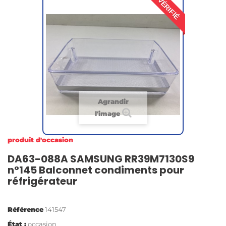
VÉRIFIÉ
Agrandir
l'image
produit d'occasion
DA63-088A SAMSUNG RR39M7130S9
n°145 Balconnet condiments pour
réfrigérateur
Référence
141547
État :
occasion