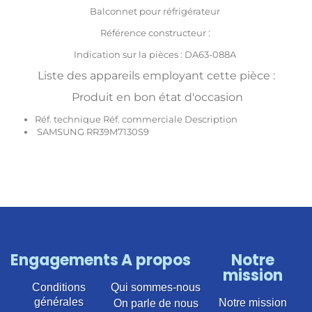
Balconnet pour réfrigérateur
Référence constructeur :
Indication sur la pièces : DA63-088A
Liste des appareils employant cette pièce :
Produit en bon état d'occasion
Réf. technique Réf. commerciale Description
SAMSUNG RR39M7130S9
Engagements
A propos
Notre
mission
Conditions
Qui sommes-nous
générales
Notre mission
On parle de nous