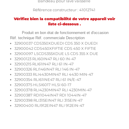
Bandeau pour lave vaisselle
Référence constructeur : 41012741
Vérifiez bien la compatibilité de votre appareil voir
liste ci-dessous .
Produit en bon état de fonctionnement et d'occasion
Réf. technique Réf. commerciale Description
32900037 CDS350XDUEDI CDS 350 X DUEDI
32900042 CDS450XFIFTIE CDS 450 X FIFTIE
32900097 LSCDS355XDUE LS CDS 355 X DUE
32900123 RLI60IN47 RLI 60 IN-47
32900215 RLI61IN47 RLI 61 IN-47
32900326 RLI146IN47 RLI 146 IN-47
32900333 RLI4430MIN47 RLI 4430 MIN-47
32900354 RLI61INE47 RLI 61 IN/E-47
32900375 HLSI6017 HLSI 60-17
32900378 RLI4230MIN47 RLI 4230MIN-47
32900387 RDI1044IN47 RDI 1044IN-47
32900398 RLI315EIN47 RLI 315EIN-47
32900400 RLI912EIN47 RLI 912EIN-47