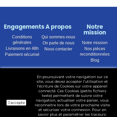
Engagements
A propos
Notre
mission
Conditions
Qui sommes-nous
générales
Notre mission
On parle de nous
Livraisons en 48h
Nos pièces
Nous contacter
reconditionnées
Paiement sécurisé
Blog
Vente en ligne de pièces détachées électroménager
En poursuivant votre navigation sur ce
d’occasion pour toutes marques et modèles. Plus de
site, vous devez accepter l’utilisation et
22 400 références (Lave-linge, Sèche-linge, Lave-
l'écriture de Cookies sur votre appareil
vaisselle, Micro-ondes, Fours, Cuisinières, Plaques de
connecté. Ces Cookies (petits fichiers
cuisson, Réfrigérateurs, Congélateurs, aspirateurs,
texte) permettent de suivre votre
Télévisions, LCD, Plasma, Téléviseur.)
navigation, actualiser votre panier, vous
J'accepte
reconnaitre lors de votre prochaine visite
Les pièces d’occasion sont révisées, testées pas nos
et sécuriser votre connexion. Pour en
techniciens et mises en stock dans notre dépôt.
savoir plus et paramétrer les traceurs: