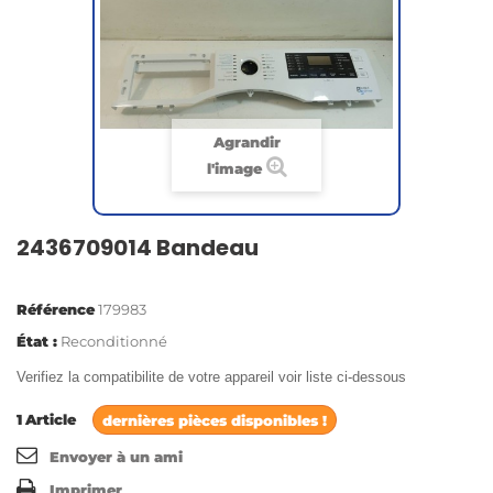
Agrandir
l'image
2436709014 Bandeau
Référence
179983
État :
Reconditionné
Verifiez la compatibilite de votre appareil voir liste ci-dessous
1
Article
dernières pièces disponibles !
Envoyer à un ami
Imprimer