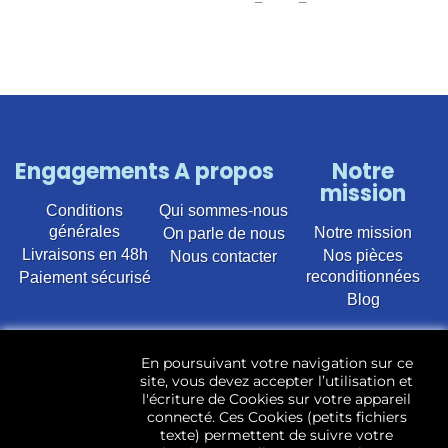
Engagements
A propos
Notre
mission
Conditions
Qui sommes-nous
générales
Notre mission
On parle de nous
Livraisons en 48h
Nos pièces
Nous contacter
reconditionnées
Paiement sécurisé
Blog
Vente en ligne de pièces détachées électroménager
En poursuivant votre navigation sur ce
d’occasion pour toutes marques et modèles. Plus de
site, vous devez accepter l’utilisation et
22 400 références (Lave-linge, Sèche-linge, Lave-
l'écriture de Cookies sur votre appareil
vaisselle, Micro-ondes, Fours, Cuisinières, Plaques de
connecté. Ces Cookies (petits fichiers
cuisson, Réfrigérateurs, Congélateurs, aspirateurs,
texte) permettent de suivre votre