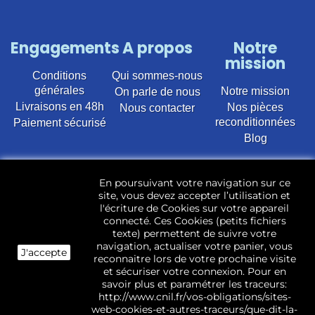
Engagements
A propos
Notre
mission
Conditions
Qui sommes-nous
générales
Notre mission
On parle de nous
Livraisons en 48h
Nos pièces
Nous contacter
reconditionnées
Paiement sécurisé
Blog
Vente en ligne de pièces détachées électroménager
En poursuivant votre navigation sur ce
d’occasion pour toutes marques et modèles. Plus de
site, vous devez accepter l’utilisation et
22 400 références (Lave-linge, Sèche-linge, Lave-
l'écriture de Cookies sur votre appareil
vaisselle, Micro-ondes, Fours, Cuisinières, Plaques de
connecté. Ces Cookies (petits fichiers
cuisson, Réfrigérateurs, Congélateurs, aspirateurs,
texte) permettent de suivre votre
Télévisions, LCD, Plasma, Téléviseur.)
navigation, actualiser votre panier, vous
J'accepte
reconnaitre lors de votre prochaine visite
Les pièces d’occasion sont révisées, testées pas nos
et sécuriser votre connexion. Pour en
techniciens et mises en stock dans notre dépôt.
savoir plus et paramétrer les traceurs:
http://www.cnil.fr/vos-obligations/sites-
web-cookies-et-autres-traceurs/que-dit-la-