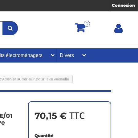
Connexion
0
its électroménagers
Divers
panier supérieur pour lave vaisselle
TTC
70,15 €
E/01
ve
Quantité