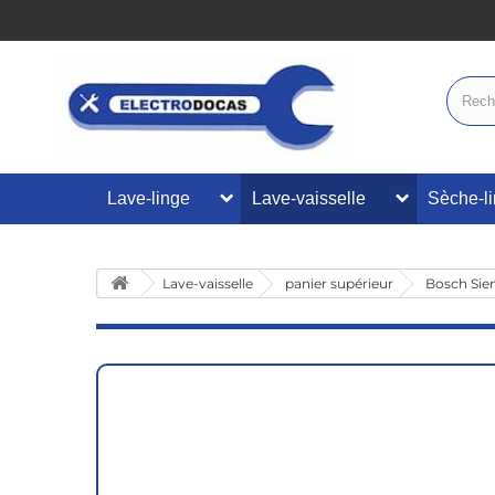
Lave-linge
Lave-vaisselle
Sèche-l
Lave-vaisselle
panier supérieur
Bosch Siem