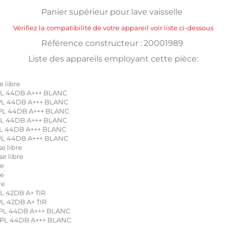
Panier supérieur pour lave vaisselle
Vérifiez la compatibilité de votre appareil voir liste ci-dessous
Référence constructeur : 20001989
Liste des appareils employant cette pièce:
 libre
PL 44DB A+++ BLANC
PL 44DB A+++ BLANC
 PL 44DB A+++ BLANC
PL 44DB A+++ BLANC
PL 44DB A+++ BLANC
PL 44DB A+++ BLANC
 libre
e libre
re
re
re
L 42DB A+ TIR
L 42DB A+ TIR
 PL 44DB A+++ BLANC
 PL 44DB A+++ BLANC