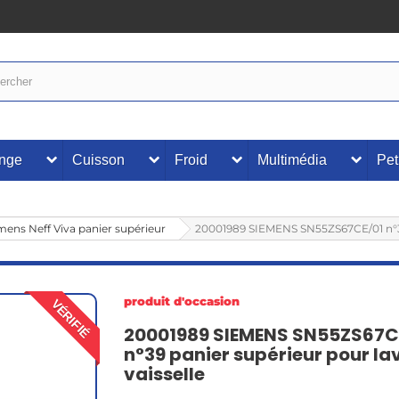
inge
Cuisson
Froid
Multimédia
Pet
ens Neff Viva panier supérieur
20001989 SIEMENS SN55ZS67CE/01 n°39 
produit d'occasion
VÉRIFIÉ
20001989 SIEMENS SN55ZS67C
n°39 panier supérieur pour la
vaisselle