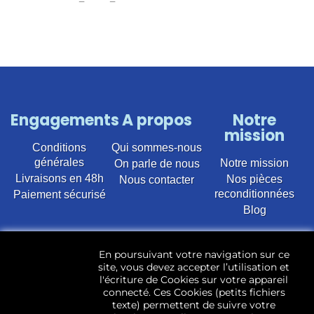
Engagements
A propos
Notre
mission
Conditions
Qui sommes-nous
générales
Notre mission
On parle de nous
Livraisons en 48h
Nos pièces
Nous contacter
reconditionnées
Paiement sécurisé
Blog
Vente en ligne de pièces détachées électroménager
En poursuivant votre navigation sur ce
d’occasion pour toutes marques et modèles. Plus de
site, vous devez accepter l’utilisation et
22 400 références (Lave-linge, Sèche-linge, Lave-
l'écriture de Cookies sur votre appareil
vaisselle, Micro-ondes, Fours, Cuisinières, Plaques de
connecté. Ces Cookies (petits fichiers
cuisson, Réfrigérateurs, Congélateurs, aspirateurs,
texte) permettent de suivre votre