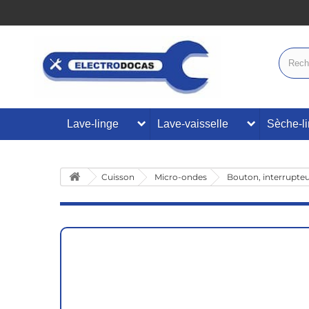
Lave-linge
Lave-vaisselle
Sèche-l
Cuisson
Micro-ondes
Bouton, interrupte