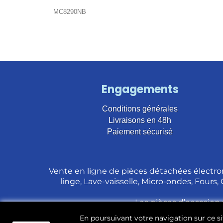
MC8290NB
Engagements
Conditions générales
Livraisons en 48h
Paiement sécurisé
Vente en ligne de pièces détachées électro
linge, Lave-vaisselle, Micro-ondes, Fours,
Les pièces d’occasion 
En poursuivant votre navigation sur ce sit