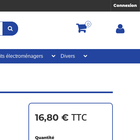
Connexion
0
its électroménagers
Divers
TTC
16,80 €
Quantité