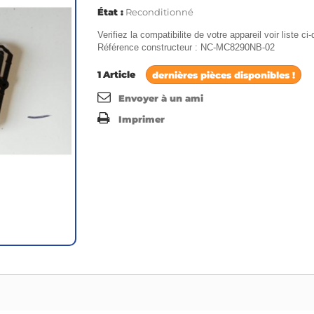
État :
Reconditionné
Verifiez la compatibilite de votre appareil voir liste c
Référence constructeur : NC-MC8290NB-02
1
Article
dernières pièces disponibles !
Envoyer à un ami
Imprimer