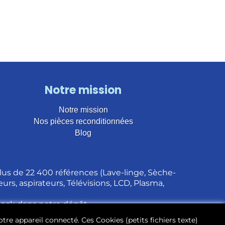
Notre mission
Notre mission
Nos pièces reconditionnées
Blog
us de 22 400 références (Lave-linge, Sèche-
urs, aspirateurs, Télévisions, LCD, Plasma,
stock dans notre dépôt.
otre appareil connecté. Ces Cookies (petits fichiers texte)