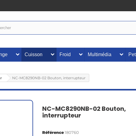
inge
Cuisson
Froid
Multimédia
Pet
ur
NC-MC8290NB-02 Bouton, interrupteur
NC-MC8290NB-02 Bouton,
interrupteur
Référence
180760