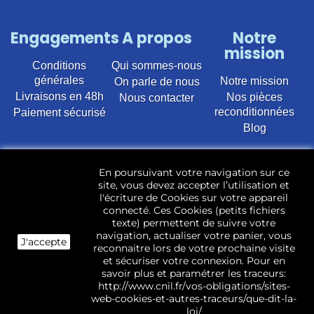
Engagements
A propos
Notre
mission
Conditions
Qui sommes-nous
générales
Notre mission
On parle de nous
Livraisons en 48h
Nos pièces
Nous contacter
reconditionnées
Paiement sécurisé
Blog
Vente en ligne de pièces détachées électroménager
En poursuivant votre navigation sur ce
d’occasion pour toutes marques et modèles. Plus de
site, vous devez accepter l’utilisation et
22 400 références (Lave-linge, Sèche-linge, Lave-
l'écriture de Cookies sur votre appareil
vaisselle, Micro-ondes, Fours, Cuisinières, Plaques de
connecté. Ces Cookies (petits fichiers
cuisson, Réfrigérateurs, Congélateurs, aspirateurs,
texte) permettent de suivre votre
Télévisions, LCD, Plasma, Téléviseur.)
navigation, actualiser votre panier, vous
J'accepte
reconnaitre lors de votre prochaine visite
Les pièces d’occasion sont révisées, testées pas nos
et sécuriser votre connexion. Pour en
techniciens et mises en stock dans notre dépôt.
savoir plus et paramétrer les traceurs:
http://www.cnil.fr/vos-obligations/sites-
web-cookies-et-autres-traceurs/que-dit-la-
loi/