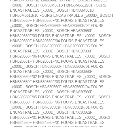
HBN56M560B HBN56M560B/03 FOURS ENCASTRABLES
_x000D_ BOSCH HBN56M561B HBN56M561B/01 FOURS
ENCASTRABLES _x000D_ BOSCH HBN56M561B
HBN56M561B/10 FOURS ENCASTRABLES _x000D_ BOSCH
HBN620560F HBN620560F/01 FOURS ENCASTRABLES
_x000D_ BOSCH HBN620560F HBN620560F/02 FOURS
ENCASTRABLES _x000D_ BOSCH HBN620560F
HBN620560F/03 FOURS ENCASTRABLES _x000D_ BOSCH
HBN620560F HBN620560F/04 FOURS ENCASTRABLES
_x000D_ BOSCH HBN620560F HBN620560F/05 FOURS
ENCASTRABLES _x000D_ BOSCH HBN620560F
HBN620560F/06 FOURS ENCASTRABLES _x000D_ BOSCH
HBN620561F HBN620561F/01 FOURS ENCASTRABLES
_x000D_ BOSCH HBN630560F HBN630560F/01 FOURS
ENCASTRABLES _x000D_ BOSCH HBN630560F
HBN630560F/02 FOURS ENCASTRABLES _x000D_ BOSCH
HBN630560F HBN630560F/03 FOURS ENCASTRABLES
_x000D_ BOSCH HBN630560F HBN630560F/04 FOURS
ENCASTRABLES _x000D_ BOSCH HBN630560F
HBN630560F/05 FOURS ENCASTRABLES _x000D_ BOSCH
HBN630560F HBN630560F/06 FOURS ENCASTRABLES
_x000D_ BOSCH HBN630561F HBN630561F/01 FOURS
ENCASTRABLES _x000D_ BOSCH HBN630562F
HBN630562F/01 FOURS ENCASTRABLES _x000D_ BOSCH
HBN634560F HBN634560F/01 FOURS ENCASTRABLES