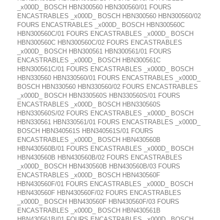
_x000D_ BOSCH HBN300560 HBN300560/01 FOURS
ENCASTRABLES _x000D_ BOSCH HBN300560 HBN300560/02
FOURS ENCASTRABLES _x000D_ BOSCH HBN300560C
HBN300560C/01 FOURS ENCASTRABLES _x000D_ BOSCH
HBN300560C HBN300560C/02 FOURS ENCASTRABLES
_x000D_ BOSCH HBN300561 HBN300561/01 FOURS
ENCASTRABLES _x000D_ BOSCH HBN300561C
HBN300561C/01 FOURS ENCASTRABLES _x000D_ BOSCH
HBN330560 HBN330560/01 FOURS ENCASTRABLES _x000D_
BOSCH HBN330560 HBN330560/02 FOURS ENCASTRABLES
_x000D_ BOSCH HBN330560S HBN330560S/01 FOURS
ENCASTRABLES _x000D_ BOSCH HBN330560S
HBN330560S/02 FOURS ENCASTRABLES _x000D_ BOSCH
HBN330561 HBN330561/01 FOURS ENCASTRABLES _x000D_
BOSCH HBN340561S HBN340561S/01 FOURS
ENCASTRABLES _x000D_ BOSCH HBN430560B
HBN430560B/01 FOURS ENCASTRABLES _x000D_ BOSCH
HBN430560B HBN430560B/02 FOURS ENCASTRABLES
_x000D_ BOSCH HBN430560B HBN430560B/03 FOURS
ENCASTRABLES _x000D_ BOSCH HBN430560F
HBN430560F/01 FOURS ENCASTRABLES _x000D_ BOSCH
HBN430560F HBN430560F/02 FOURS ENCASTRABLES
_x000D_ BOSCH HBN430560F HBN430560F/03 FOURS
ENCASTRABLES _x000D_ BOSCH HBN430561B
HBN430561B/01 FOURS ENCASTRABLES _x000D_ BOSCH