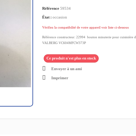
Référence
59534
État :
occasion
Vérifiez la compatibilité de votre appareil voir liste ci-dessous
Référence constructeur: 22994 bouton minuterie pour cuisinière d
VALBERG VC604MFCW373P
Ce produit n'est plus en stock
Envoyer à un ami
Imprimer