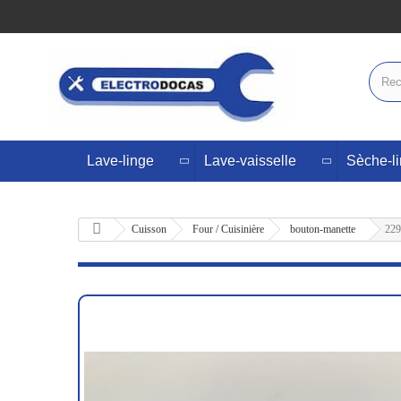
Lave-linge
Lave-vaisselle
Sèche-l
Cuisson
Four / Cuisinière
bouton-manette
229