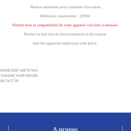
Bouton minuterie pour cuisinière d'occasion
Référence constructeur : 22994
Vérifiez bien la compatibilité de votre appareil voir liste ci-dessous .
Produit en bon état de fonctionnement et d'occasion
liste des appareils employant cette pièce:
04MCBSP 349767943
V604MCWSIP 949298
MFCW373P
A propos