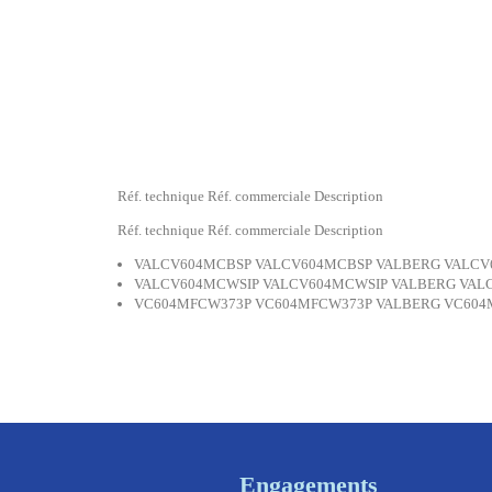
Réf. technique Réf. commerciale Description
Réf. technique Réf. commerciale Description
VALCV604MCBSP VALCV604MCBSP VALBERG VALCV6
VALCV604MCWSIP VALCV604MCWSIP VALBERG VALC
VC604MFCW373P VC604MFCW373P VALBERG VC604
Engagements