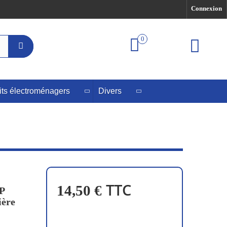
Connexion
0
its électroménagers
Divers
TTC
14,50 €
P
ière