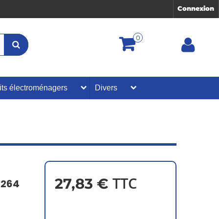
Connexion
0
its électroménagers
Divers
TTC
27,83 €
°264