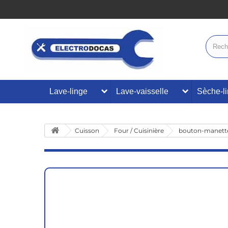
Lave-linge
Lave-vaisselle
Sèche-l
Cuisson
Four / Cuisinière
bouton-manett