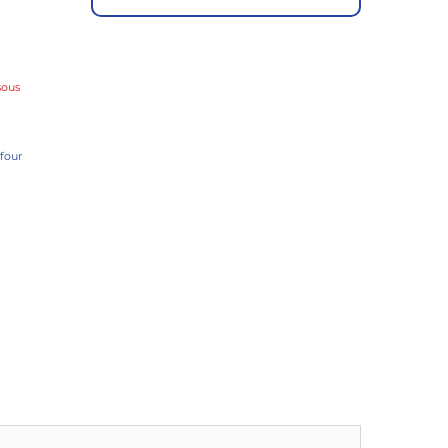
sous
four