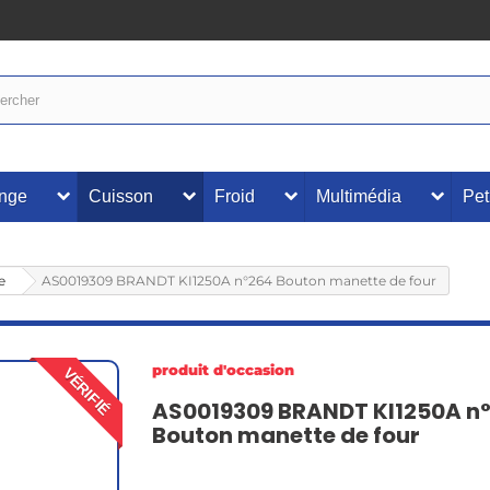
inge
Cuisson
Froid
Multimédia
Pet
e
AS0019309 BRANDT KI1250A n°264 Bouton manette de four
produit d'occasion
VÉRIFIÉ
AS0019309 BRANDT KI1250A n
Bouton manette de four