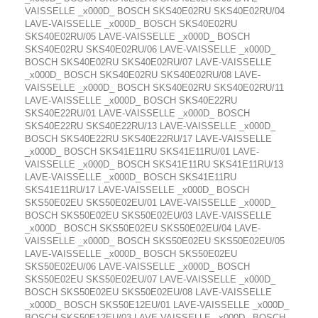
VAISSELLE _x000D_ BOSCH SKS40E02RU SKS40E02RU/04
LAVE-VAISSELLE _x000D_ BOSCH SKS40E02RU
SKS40E02RU/05 LAVE-VAISSELLE _x000D_ BOSCH
SKS40E02RU SKS40E02RU/06 LAVE-VAISSELLE _x000D_
BOSCH SKS40E02RU SKS40E02RU/07 LAVE-VAISSELLE
_x000D_ BOSCH SKS40E02RU SKS40E02RU/08 LAVE-
VAISSELLE _x000D_ BOSCH SKS40E02RU SKS40E02RU/11
LAVE-VAISSELLE _x000D_ BOSCH SKS40E22RU
SKS40E22RU/01 LAVE-VAISSELLE _x000D_ BOSCH
SKS40E22RU SKS40E22RU/13 LAVE-VAISSELLE _x000D_
BOSCH SKS40E22RU SKS40E22RU/17 LAVE-VAISSELLE
_x000D_ BOSCH SKS41E11RU SKS41E11RU/01 LAVE-
VAISSELLE _x000D_ BOSCH SKS41E11RU SKS41E11RU/13
LAVE-VAISSELLE _x000D_ BOSCH SKS41E11RU
SKS41E11RU/17 LAVE-VAISSELLE _x000D_ BOSCH
SKS50E02EU SKS50E02EU/01 LAVE-VAISSELLE _x000D_
BOSCH SKS50E02EU SKS50E02EU/03 LAVE-VAISSELLE
_x000D_ BOSCH SKS50E02EU SKS50E02EU/04 LAVE-
VAISSELLE _x000D_ BOSCH SKS50E02EU SKS50E02EU/05
LAVE-VAISSELLE _x000D_ BOSCH SKS50E02EU
SKS50E02EU/06 LAVE-VAISSELLE _x000D_ BOSCH
SKS50E02EU SKS50E02EU/07 LAVE-VAISSELLE _x000D_
BOSCH SKS50E02EU SKS50E02EU/08 LAVE-VAISSELLE
_x000D_ BOSCH SKS50E12EU/01 LAVE-VAISSELLE _x000D_
BOSCH SKS50E12EU/03 LAVE-VAISSELLE _x000D_ BOSCH