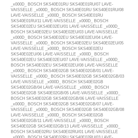
_x000D_ BOSCH SKS40E01RU SKS40E01RU/07 LAVE-
VAISSELLE _x000D_ BOSCH SKS40E01RU SKS40E01RU/08
LAVE-VAISSELLE _x000D_ BOSCH SKS40E01RU
SKS40E01RU/11 LAVE-VAISSELLE _x000D_ BOSCH
SKS40E02EU SKS40E02EU/01 LAVE-VAISSELLE _x000D_
BOSCH SKS40E02EU SKS40E02EU/03 LAVE-VAISSELLE
_x000D_ BOSCH SKS40E02EU SKS40E02EU/04 LAVE-
VAISSELLE _x000D_ BOSCH SKS40E02EU SKS40E02EU/05
LAVE-VAISSELLE _x000D_ BOSCH SKS40E02EU
SKS40E02EU/06 LAVE-VAISSELLE _x000D_ BOSCH
SKS40E02EU SKS40E02EU/07 LAVE-VAISSELLE _x000D_
BOSCH SKS40E02EU SKS40E02EU/08 LAVE-VAISSELLE
_x000D_ BOSCH SKS40E02GB SKS40E02GB/01 LAVE-
VAISSELLE _x000D_ BOSCH SKS40E02GB SKS40E02GB/03
LAVE-VAISSELLE _x000D_ BOSCH SKS40E02GB
SKS40E02GB/04 LAVE-VAISSELLE _x000D_ BOSCH
SKS40E02GB SKS40E02GB/05 LAVE-VAISSELLE _x000D_
BOSCH SKS40E02GB SKS40E02GB/06 LAVE-VAISSELLE
_x000D_ BOSCH SKS40E02GB SKS40E02GB/07 LAVE-
VAISSELLE _x000D_ BOSCH SKS40E02GB SKS40E02GB/08
LAVE-VAISSELLE _x000D_ BOSCH SKS40E02GB
SKS40E02GB/11 LAVE-VAISSELLE _x000D_ BOSCH
SKS40E02GB SKS40E02GB/13 LAVE-VAISSELLE _x000D_
BOSCH SKS40E02RU SKS40E02RU/01 LAVE-VAISSELLE
_x000D_ BOSCH SKS40E02RU SKS40E02RU/03 LAVE-