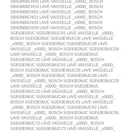
SBI63M06CH/01 LAVE-VAISSELLE _x000D_ BOSCH
SBI63M06CH/14 LAVE-VAISSELLE _x000D_ BOSCH
SBI63N06CH/01 LAVE-VAISSELLE _x000D_ BOSCH
SBI63N06CH/21 LAVE-VAISSELLE _x000D_ BOSCH
SBI63N06CH/25 LAVE-VAISSELLE _x000D_ BOSCH
SBI63N06CH/28 LAVE-VAISSELLE _x000D_ BOSCH
SGE63E05UC SGE63E05UC/01 LAVE-VAISSELLE _x000D_
BOSCH SGE63E05UC SGE63E05UC/25 LAVE-VAISSELLE
_x000D_ BOSCH SGE63E05UC SGE63E05UC/28 LAVE-
VAISSELLE _x000D_ BOSCH SGE63E05UC SGE63E05UC/29
LAVE-VAISSELLE _x000D_ BOSCH SGE63E05UC
SGE63E05UC/32 LAVE-VAISSELLE _x000D_ BOSCH
SGE63E06UC SGE63E06UC/01 LAVE-VAISSELLE _x000D_
BOSCH SGE63E06UC SGE63E06UC/25 LAVE-VAISSELLE
_x000D_ BOSCH SGE63E06UC SGE63E06UC/28 LAVE-
VAISSELLE _x000D_ BOSCH SGE63E06UC SGE63E06UC/29
LAVE-VAISSELLE _x000D_ BOSCH SGE63E06UC
SGE63E06UC/32 LAVE-VAISSELLE _x000D_ BOSCH
SGE63E06UC SGE63E06UC/44 LAVE-VAISSELLE _x000D_
BOSCH SGE63E06UC SGE63E06UC/51 LAVE-VAISSELLE
_x000D_ BOSCH SGE63E06UC SGE63E06UC/52 LAVE-
VAISSELLE _x000D_ BOSCH SGE63E06UC SGE63E06UC/55
LAVE-VAISSELLE _x000D_ BOSCH SGE63E06UC
SGE63E06UC/72 LAVE-VAISSELLE _x000D_ BOSCH
SGE63E06UC SGE63E06UC/73 LAVE-VAISSELLE _x000D_