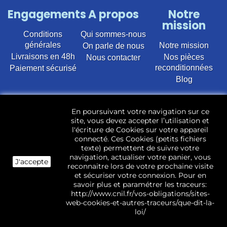
Engagements
A propos
Notre
mission
Conditions
Qui sommes-nous
générales
Notre mission
On parle de nous
Livraisons en 48h
Nos pièces
Nous contacter
reconditionnées
Paiement sécurisé
Blog
Vente en ligne de pièces détachées électroménager
En poursuivant votre navigation sur ce
d’occasion pour toutes marques et modèles. Plus de
site, vous devez accepter l’utilisation et
22 400 références (Lave-linge, Sèche-linge, Lave-
l'écriture de Cookies sur votre appareil
vaisselle, Micro-ondes, Fours, Cuisinières, Plaques de
connecté. Ces Cookies (petits fichiers
cuisson, Réfrigérateurs, Congélateurs, aspirateurs,
texte) permettent de suivre votre
Télévisions, LCD, Plasma, Téléviseur.)
navigation, actualiser votre panier, vous
J'accepte
reconnaitre lors de votre prochaine visite
Les pièces d’occasion sont révisées, testées pas nos
et sécuriser votre connexion. Pour en
techniciens et mises en stock dans notre dépôt.
savoir plus et paramétrer les traceurs:
http://www.cnil.fr/vos-obligations/sites-
web-cookies-et-autres-traceurs/que-dit-la-
loi/