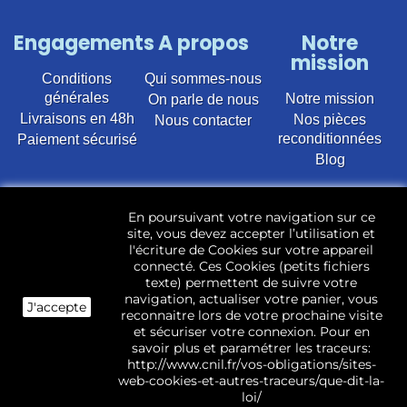
Engagements
A propos
Notre
mission
Conditions
Qui sommes-nous
générales
Notre mission
On parle de nous
Livraisons en 48h
Nos pièces
Nous contacter
reconditionnées
Paiement sécurisé
Blog
Vente en ligne de pièces détachées électroménager
En poursuivant votre navigation sur ce
d’occasion pour toutes marques et modèles. Plus de
site, vous devez accepter l’utilisation et
22 400 références (Lave-linge, Sèche-linge, Lave-
l'écriture de Cookies sur votre appareil
vaisselle, Micro-ondes, Fours, Cuisinières, Plaques de
connecté. Ces Cookies (petits fichiers
cuisson, Réfrigérateurs, Congélateurs, aspirateurs,
texte) permettent de suivre votre
Télévisions, LCD, Plasma, Téléviseur.)
navigation, actualiser votre panier, vous
J'accepte
reconnaitre lors de votre prochaine visite
Les pièces d’occasion sont révisées, testées pas nos
et sécuriser votre connexion. Pour en
techniciens et mises en stock dans notre dépôt.
savoir plus et paramétrer les traceurs:
http://www.cnil.fr/vos-obligations/sites-
web-cookies-et-autres-traceurs/que-dit-la-
loi/