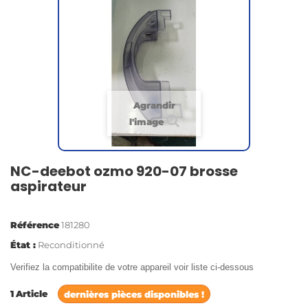
Agrandir
l'image
NC-deebot ozmo 920-07 brosse
aspirateur
Référence
181280
État :
Reconditionné
Verifiez la compatibilite de votre appareil voir liste ci-dessous
1
Article
dernières pièces disponibles !