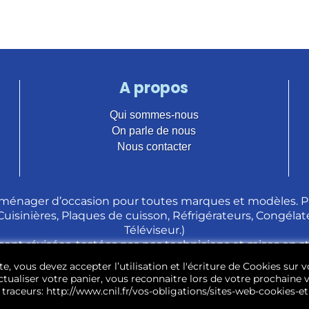
A propos
Qui sommes-nous
On parle de nous
Nous contacter
ménager d’occasion pour toutes marques et modèles. Pl
 Cuisinières, Plaques de cuisson, Réfrigérateurs, Congélate
Téléviseur.)
sont révisées, testées pas nos techniciens et mises en 
e, vous devez accepter l’utilisation et l'écriture de Cookies sur v
tualiser votre panier, vous reconnaitre lors de votre prochaine vi
traceurs: http://www.cnil.fr/vos-obligations/sites-web-cookies-et-