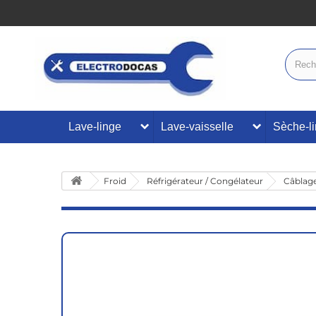
Lave-linge
Lave-vaisselle
Sèche-l
Froid
Réfrigérateur / Congélateur
Câblage 