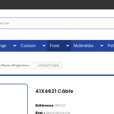
inge
Cuisson
Froid
Multimédia
Pet
filerie réfrigérateur
41X4621 Câble
41X4621 Câble
Référence
180722
État :
Reconditionné