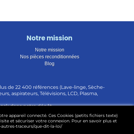
Notre mission
Notre mission
Nos pièces reconditionnées
Blog
us de 22 400 références (Lave-linge, Sèche-
urs, aspirateurs, Télévisions, LCD, Plasma,
stock dans notre dépôt.
otre appareil connecté. Ces Cookies (petits fichiers texte)
site et sécuriser votre connexion. Pour en savoir plus et
autres-traceurs/que-dit-la-loi/