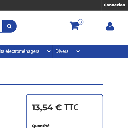
Connexion
0
its électroménagers
Divers
TTC
13,54 €
Quantité