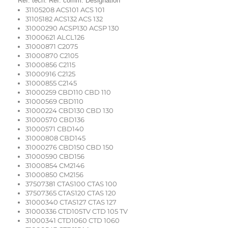
Réf. tech. Réf. comm. Désignation
31105208 ACS101 ACS 101
31105182 ACS132 ACS 132
31000290 ACSP130 ACSP 130
31000621 ALCL126
31000871 C2075
31000870 C2105
31000856 C2115
31000916 C2125
31000855 C2145
31000259 CBD110 CBD 110
31000569 CBD110
31000224 CBD130 CBD 130
31000570 CBD136
31000571 CBD140
31000808 CBD145
31000276 CBD150 CBD 150
31000590 CBD156
31000854 CM2146
31000850 CM2156
37507381 CTAS100 CTAS 100
37507365 CTAS120 CTAS 120
31000340 CTAS127 CTAS 127
31000336 CTD105TV CTD 105 TV
31000341 CTD1060 CTD 1060