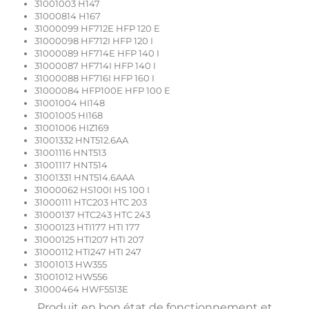
31001003 H147
31000814 H167
31000099 HF712E HFP 120 E
31000098 HF712I HFP 120 I
31000089 HF714E HFP 140 I
31000087 HF714I HFP 140 I
31000088 HF716I HFP 160 I
31000084 HFP100E HFP 100 E
31001004 HI148
31001005 HI168
31001006 HIZ169
31001332 HNT512.6AA
31001116 HNT513
31001117 HNT514
31001331 HNT514.6AAA
31000062 HS100I HS 100 I
31000111 HTC203 HTC 203
31000137 HTC243 HTC 243
31000123 HTI177 HTI 177
31000125 HTI207 HTI 207
31000112 HTI247 HTI 247
31001013 HW355
31001012 HW556
31000464 HWF5513E
Produit en bon état de fonctionnement et