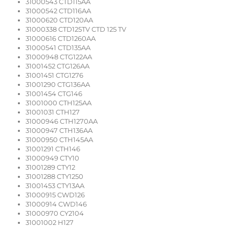
31000543 CTD115AA
31000542 CTD116AA
31000620 CTD120AA
31000338 CTD125TV CTD 125 TV
31000616 CTD1260AA
31000541 CTD135AA
31000948 CTG122AA
31001452 CTG126AA
31001451 CTG1276
31001290 CTG136AA
31001454 CTG146
31001000 CTH125AA
31001031 CTH127
31000946 CTH1270AA
31000947 CTH136AA
31000950 CTH145AA
31001291 CTH146
31000949 CTY10
31001289 CTY12
31001288 CTY1250
31001453 CTY13AA
31000915 CWD126
31000914 CWD146
31000970 CY2104
31001002 H127