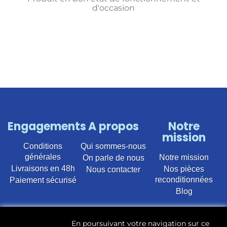
d'occasion
Engagements
A propos
Notre
mission
Conditions
Qui sommes-nous
générales
Notre mission
On parle de nous
Livraisons en 48h
Nos pièces
Nous contacter
reconditionnées
Paiement sécurisé
Blog
Vente en ligne de pièces détachées électroménager
En poursuivant votre navigation sur ce
d’occasion pour toutes marques et modèles. Plus de