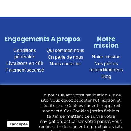
Engagements
A propos
Notre
mission
Conditions
Qui sommes-nous
générales
Notre mission
On parle de nous
Livraisons en 48h
Nos pièces
Nous contacter
reconditionnées
Paiement sécurisé
Blog
Vente en ligne de pièces détachées électroménager
En poursuivant votre navigation sur ce
d’occasion pour toutes marques et modèles. Plus de
site, vous devez accepter l’utilisation et
22 400 références (Lave-linge, Sèche-linge, Lave-
l'écriture de Cookies sur votre appareil
vaisselle, Micro-ondes, Fours, Cuisinières, Plaques de
connecté. Ces Cookies (petits fichiers
cuisson, Réfrigérateurs, Congélateurs, aspirateurs,
texte) permettent de suivre votre
Télévisions, LCD, Plasma, Téléviseur.)
navigation, actualiser votre panier, vous
J'accepte
reconnaitre lors de votre prochaine visite
Les pièces d’occasion sont révisées, testées pas nos