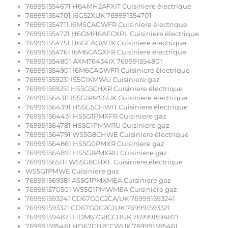
769991554671 H64MH2AFXIT Cuisiniere électrique
769991554701 I6G52XUK 769991554701
769991554711 I6MSCAGWFR Cuisiniere électrique
769991554721 H6GMH6AFCXPL Cuisiniere électrique
769991554751 H6GEAGWTK Cuisiniere électrique
769991554761 I6M6CAGXFR Cuisiniere électrique
769991554801 AXMT6434IX 769991554801
769991554901 I6M6CAGWFR Cuisiniere électrique
769991559231 IS5G1KMWU Cuisiniere gaz
769991559251 HS5G5CHXR Cuisiniere électrique
769991564311 IS5G1PMSSUK Cuisiniere électrique
769991564391 HS5G5CHWIT Cuisiniere électrique
769991564431 HS5G1PMXFR Cuisiniere gaz
769991564781 HS5G1PMWRU Cuisiniere gaz
769991564791 WS5G8CHWE Cuisiniere électrique
769991564861 HS5G0PMXR Cuisiniere gaz
769991564891 HS5G1PMXRU Cuisiniere gaz
769991565111 WS5G8CHXE Cuisiniere électrique
WS5G1PMWE Cuisiniere gaz
769991569381 AS5G1PMXMEA Cuisiniere gaz
769991570501 WS5G1PMWMEA Cuisiniere gaz
769991593241 CD67G0C2CA/UK 769991593241
769991593321 CD67G0C2CJUK 769991593321
769991594871 HDM67G8CCBUK 769991594871
769991595461 HD67G02CCWUK 769991595461