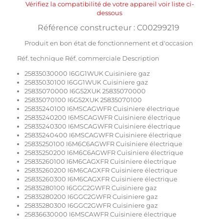
Vérifiez la compatibilité de votre appareil voir liste ci-
dessous
Référence constructeur : C00299219
Produit en bon état de fonctionnement et d'occasion
Réf. technique Réf. commerciale Description
25835030000 I6GG1WUK Cuisiniere gaz
25835030100 I6GG1WUK Cuisiniere gaz
25835070000 I6G52XUK 25835070000
25835070100 I6G52XUK 25835070100
25835240100 I6MSCAGWFR Cuisiniere électrique
25835240200 I6MSCAGWFR Cuisiniere électrique
25835240300 I6MSCAGWFR Cuisiniere électrique
25835240400 I6MSCAGWFR Cuisiniere électrique
25835250100 I6M6C6AGWFR Cuisiniere électrique
25835250200 I6M6C6AGWFR Cuisiniere électrique
25835260100 I6M6CAGXFR Cuisiniere électrique
25835260200 I6M6CAGXFR Cuisiniere électrique
25835260300 I6M6CAGXFR Cuisiniere électrique
25835280100 I6GGC2GWFR Cuisiniere gaz
25835280200 I6GGC2GWFR Cuisiniere gaz
25835280300 I6GGC2GWFR Cuisiniere gaz
25836630000 I6MSCAWFR Cuisiniere électrique