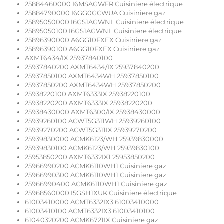
25884460000 I6MSAGWFR Cuisiniere électrique
25884790000 I6GG0GCWUA Cuisiniere gaz
25895050000 I6GS1AGWNL Cuisiniere électrique
25895050100 I6GS1AGWNL Cuisiniere électrique
25896390000 A6GG10FXEX Cuisiniere gaz
25896390100 A6GG10FXEX Cuisiniere gaz
AXMT6434/IX 25937840100
25937840200 AXMT6434/IX 25937840200
25937850100 AXMT6434WH 25937850100
25937850200 AXMT6434WH 25937850200
25938220100 AXMT6333IX 25938220100
25938220200 AXMT6333IX 25938220200
25938430000 AXMT6300/IX 25938430000
25939260100 ACWT5G311WH 25939260100
25939270200 ACWT5G311IX 25939270200
25939830000 ACMK6123/WH 25939830000
25939830100 ACMK6123/WH 25939830100
25953850200 AXMT6332IX1 25953850200
25966990200 ACMK6110WH1 Cuisiniere gaz
25966990300 ACMK6110WH1 Cuisiniere gaz
25966990400 ACMK6110WH1 Cuisiniere gaz
25968560000 I5GSH1XUK Cuisiniere électrique
61003410000 ACMT6332IX3 61003410000
61003410100 ACMT6332IX3 61003410100
61040320200 ACMK6721IX Cuisiniere gaz