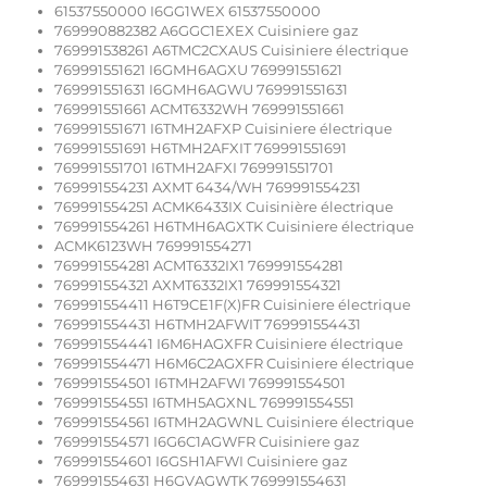
61537550000 I6GG1WEX 61537550000
769990882382 A6GGC1EXEX Cuisiniere gaz
769991538261 A6TMC2CXAUS Cuisiniere électrique
769991551621 I6GMH6AGXU 769991551621
769991551631 I6GMH6AGWU 769991551631
769991551661 ACMT6332WH 769991551661
769991551671 I6TMH2AFXP Cuisiniere électrique
769991551691 H6TMH2AFXIT 769991551691
769991551701 I6TMH2AFXI 769991551701
769991554231 AXMT 6434/WH 769991554231
769991554251 ACMK6433IX Cuisinière électrique
769991554261 H6TMH6AGXTK Cuisiniere électrique
ACMK6123WH 769991554271
769991554281 ACMT6332IX1 769991554281
769991554321 AXMT6332IX1 769991554321
769991554411 H6T9CE1F(X)FR Cuisiniere électrique
769991554431 H6TMH2AFWIT 769991554431
769991554441 I6M6HAGXFR Cuisiniere électrique
769991554471 H6M6C2AGXFR Cuisiniere électrique
769991554501 I6TMH2AFWI 769991554501
769991554551 I6TMH5AGXNL 769991554551
769991554561 I6TMH2AGWNL Cuisiniere électrique
769991554571 I6G6C1AGWFR Cuisiniere gaz
769991554601 I6GSH1AFWI Cuisiniere gaz
769991554631 H6GVAGWTK 769991554631