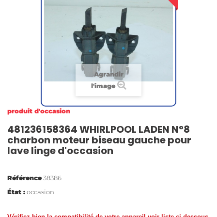
Agrandir
l'image
produit d'occasion
481236158364 WHIRLPOOL LADEN N°8
charbon moteur biseau gauche pour
lave linge d'occasion
Référence
38386
État :
occasion
Vérifiez bien la compatibilité de votre appareil voir liste ci-dessous