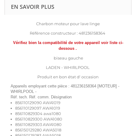
EN SAVOIR PLUS
Charbon moteur pour lave linge
Référence constructeur : 481236158364
Vérifiez bien la compatibilité de votre appareil voir liste ci-
dessous .
biseau gauche
LADEN - WHIRLPOOL
Produit en bon état d' occasion
Appareils employant cette pièce : 481236158364 [MOTEUR] -
WHIRLPOOL -
Réf. tech. Réf. comm. Désignation
856110129090 AWA1019
856110129097 AWA1019
856110829304 awa1080
856110829300 AWA1080
856110829303 AWA1080
856150129280 AWA5018
856150129283 AWA5018