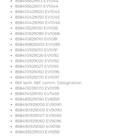
858495629913 EV1044
858495629011 EV1044
858410429500 EV1045
858410429050 EV1045
858410429060 EV1046
858415529050 EV1056
858410629080 EV1068
858410829010 EV1081
858495829000 EV1089
858410929010 EV1091
858410929026 EV1092
858410929020 EV1092
858410929027 EV1092
858410929060 EV1096
858410929070 EV1097
Réf. tech. Réf. comm. Désignation
858413029070 EV1099
858474529100 EV7459
858483529090 EV8359
858490929006 EV9090
858490929000 EV9090
858490929007 EV9090
858490929060 EV9096
858490929060 ev9096
858493529900 EV9359