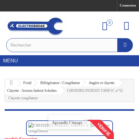
Connexion
0
MENU
Froid
Réfrigérateur / Congélateur
étagère et clayette
Clayette : Ariston Indesit Scholtes
C00192903 INDESIT UH6F1C n°52
Clayette congélateur
Agrandir l'image
VÉRIFIÉ
produit d'occasion