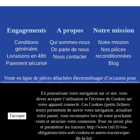
Engagements
A propos
Notre mission
Conditions
Qui sommes-nous
Notre mission
générales
On parle de nous
Nos pièces
Livraisons en 48h
reconditionnées
Nous contacter
Paiement sécurisé
Blog
Vente en ligne de pièces détachées électroménager d’occasion pour
toutes marques et modèles. Plus de 22 400 références (Lave-linge,
Sèche-linge, Lave-vaisselle, Micro-ondes, Fours, Cuisinières,
En poursuivant votre navigation sur ce site, vous
Plaques de cuisson, Réfrigérateurs, Congélateurs, aspirateurs,
devez accepter l’utilisation et l'écriture de Cookies sur
Télévisions, LCD, Plasma, Téléviseur.)
votre appareil connecté. Ces Cookies (petits fichiers
texte) permettent de suivre votre navigation, actualiser
Les pièces d’occasion sont révisées, testées pas nos techniciens et
J'accepte
votre panier, vous reconnaitre lors de votre prochaine
mises en stock dans notre dépôt.
visite et sécuriser votre connexion. Pour en savoir plus
et paramétrer les traceurs: http://www.cnil.fr/vos-
obligations/sites-web-cookies-et-autres-traceurs/que-
dit-la-loi/