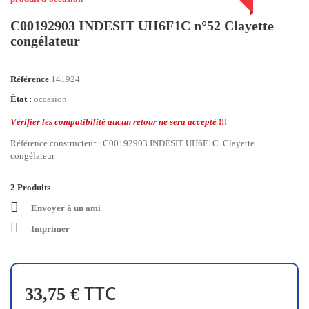
C00192903 INDESIT UH6F1C n°52 Clayette
congélateur
Référence
141924
État :
occasion
Vérifier les
compatibilité
aucun retour ne sera accepté
!!!
Référence constructeur : C00192903 INDESIT UH6F1C Clayette
congélateur
2
Produits
Envoyer à un ami
Imprimer
TTC
33,75 €