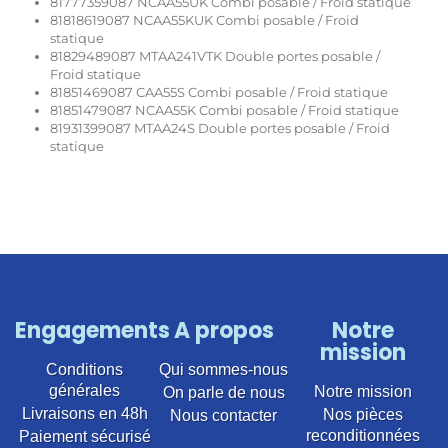
81777359087 NCAA55UK Combi posable / Froid statique
81818619087 NCAA55KUK Combi posable / Froid
statique
81829489087 MTAA241VTK Double portes posable /
Froid statique
81851469087 CAA55S Combi posable / Froid statique
81851479087 NCAA55K Combi posable / Froid statique
81931399087 MTAA24S Double portes posable / Froid
statique
Engagements
A propos
Notre
mission
Conditions
Qui sommes-nous
générales
Notre mission
On parle de nous
Livraisons en 48h
Nos pièces
Nous contacter
reconditionnées
Paiement sécurisé