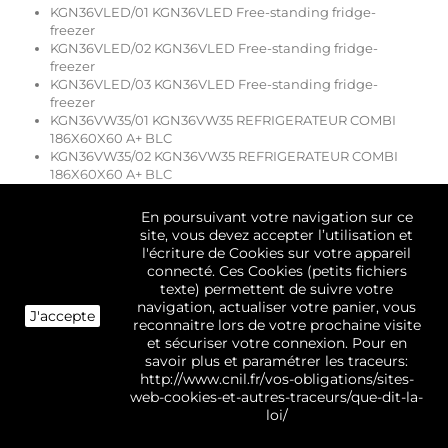
KGN36VLED/01 KGN36VLED Free-standing fridge-
freezer
KGN36VLED/02 KGN36VLED Free-standing fridge-
freezer
KGN36VLED/03 KGN36VLED Free-standing fridge-
freezer
KGN36VW35/01 KGN36VW35 REFRIGERATEUR COMBI
186X60X60 A+ BLC
KGN36VW35/02 KGN36VW35 REFRIGERATEUR COMBI
186X60X60 A+ BLC
KGN36VW35/03 KGN36VW35 REFRIGERATEUR COMBI
186X60X60 A+ BLC
En poursuivant votre navigation sur ce
KGN36VW35/04 KGN36VW35 REFRIGERATEUR COMBI
site, vous devez accepter l’utilisation et
186X60X60 A+ BLC
l'écriture de Cookies sur votre appareil
KGN36VW35/05 KGN36VW35 REFRIGERATEUR COMBI
connecté. Ces Cookies (petits fichiers
186X60X60 A+ BLC
texte) permettent de suivre votre
KGN36VW35/06 KGN36VW35 REFRIGERATEUR COMBI
navigation, actualiser votre panier, vous
J'accepte
186X60X60 A+ BLC
reconnaitre lors de votre prochaine visite
KGN36VW35/07 KGN36VW35 REFRIGERATEUR COMBI
et sécuriser votre connexion. Pour en
186X60X60 A+ BLC
savoir plus et paramétrer les traceurs:
KGN36VW35/08 KGN36VW35 REFRIGERATEUR COMBI
http://www.cnil.fr/vos-obligations/sites-
186X60X60 A+ BLC
web-cookies-et-autres-traceurs/que-dit-la-
KGN36VW35/09 KGN36VW35 REFRIGERATEUR COMBI
loi/
186X60X60 A+ BLC
KGN36VW35/10 KGN36VW35 REFRIGERATEUR COMBI