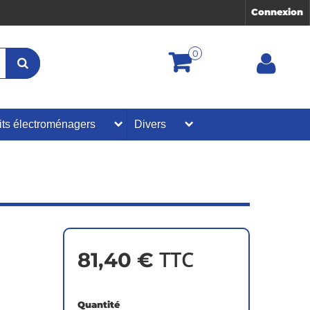
Connexion
0
its électroménagers
Divers
TTC
81,40 €
Quantité