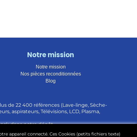
Notre mission
Notre mission
Nos pièces reconditionnées
Blog
us de 22 400 références (Lave-linge, Sèche-
urs, aspirateurs, Télévisions, LCD, Plasma,
stock dans notre dépôt.
otre appareil connecté. Ces Cookies (petits fichiers texte)