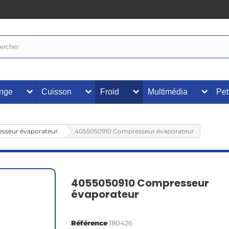
inge
Cuisson
Froid
Multimédia
Pet
sseur évaporateur
4055050910 Compresseur évaporateur
4055050910 Compresseur
évaporateur
Référence
180426