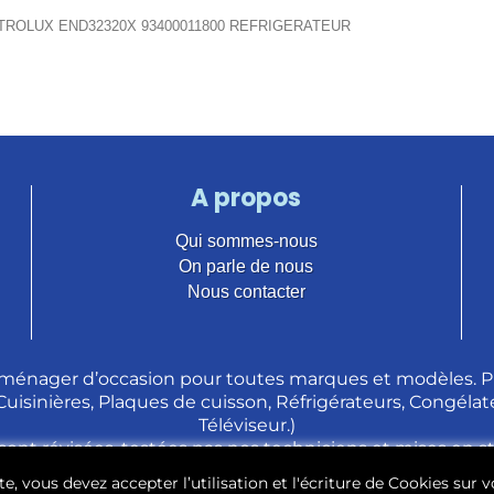
TROLUX END32320X 93400011800 REFRIGERATEUR
A propos
Qui sommes-nous
On parle de nous
Nous contacter
ménager d’occasion pour toutes marques et modèles. Pl
 Cuisinières, Plaques de cuisson, Réfrigérateurs, Congélate
Téléviseur.)
sont révisées, testées pas nos techniciens et mises en 
e, vous devez accepter l’utilisation et l'écriture de Cookies sur v