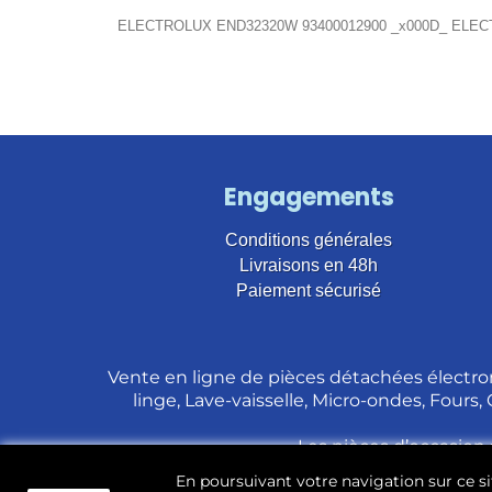
ELECTROLUX END32320W 93400012900 _x000D_ ELEC
Engagements
Conditions générales
Livraisons en 48h
Paiement sécurisé
Vente en ligne de pièces détachées électro
linge, Lave-vaisselle, Micro-ondes, Fours,
Les pièces d’occasion 
En poursuivant votre navigation sur ce sit