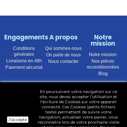
Engagements
A propos
Notre
mission
Conditions
Qui sommes-nous
générales
Notre mission
On parle de nous
Livraisons en 48h
Nos pièces
Nous contacter
reconditionnées
Paiement sécurisé
Blog
Vente en ligne de pièces détachées électroménager
En poursuivant votre navigation sur ce
d’occasion pour toutes marques et modèles. Plus de
site, vous devez accepter l’utilisation et
22 400 références (Lave-linge, Sèche-linge, Lave-
l'écriture de Cookies sur votre appareil
vaisselle, Micro-ondes, Fours, Cuisinières, Plaques de
connecté. Ces Cookies (petits fichiers
cuisson, Réfrigérateurs, Congélateurs, aspirateurs,
texte) permettent de suivre votre
Télévisions, LCD, Plasma, Téléviseur.)
navigation, actualiser votre panier, vous
J'accepte
reconnaitre lors de votre prochaine visite
Les pièces d’occasion sont révisées, testées pas nos