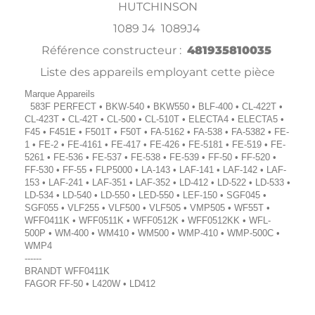
HUTCHINSON
1089 J4 1089J4
Référence constructeur :
481935810035
Liste des appareils employant cette pièce
Marque Appareils
583F PERFECT • BKW-540 • BKW550 • BLF-400 • CL-422T •
CL-423T • CL-42T • CL-500 • CL-510T • ELECTA4 • ELECTA5 •
F45 • F451E • F501T • F50T • FA-5162 • FA-538 • FA-5382 • FE-
1 • FE-2 • FE-4161 • FE-417 • FE-426 • FE-5181 • FE-519 • FE-
5261 • FE-536 • FE-537 • FE-538 • FE-539 • FF-50 • FF-520 •
FF-530 • FF-55 • FLP5000 • LA-143 • LAF-141 • LAF-142 • LAF-
153 • LAF-241 • LAF-351 • LAF-352 • LD-412 • LD-522 • LD-533 •
LD-534 • LD-540 • LD-550 • LED-550 • LEF-150 • SGF045 •
SGF055 • VLF255 • VLF500 • VLF505 • VMP505 • WF55T •
WFF0411K • WFF0511K • WFF0512K • WFF0512KK • WFL-
500P • WM-400 • WM410 • WM500 • WMP-410 • WMP-500C •
WMP4
------
BRANDT WFF0411K
FAGOR FF-50 • L420W • LD412