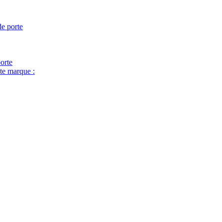
de porte
porte
ute marque :