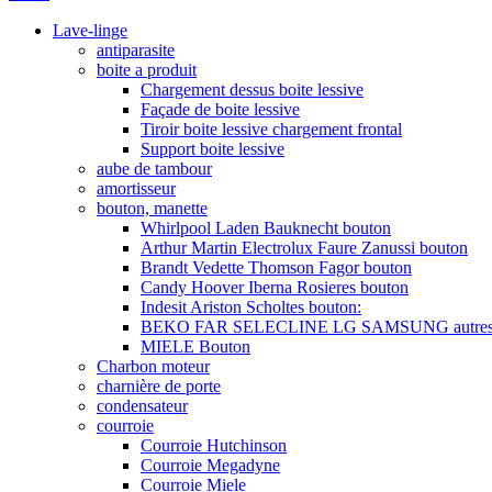
Lave-linge
antiparasite
boite a produit
Chargement dessus boite lessive
Façade de boite lessive
Tiroir boite lessive chargement frontal
Support boite lessive
aube de tambour
amortisseur
bouton, manette
Whirlpool Laden Bauknecht bouton
Arthur Martin Electrolux Faure Zanussi bouton
Brandt Vedette Thomson Fagor bouton
Candy Hoover Iberna Rosieres bouton
Indesit Ariston Scholtes bouton:
BEKO FAR SELECLINE LG SAMSUNG autres 
MIELE Bouton
Charbon moteur
charnière de porte
condensateur
courroie
Courroie Hutchinson
Courroie Megadyne
Courroie Miele