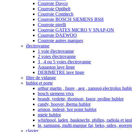
Courroie Dayco
Courroie Optibelt
Courroie Contitech
Courroie BOSCH SIEMENS BSH
Courroie pirelli
Courroie GATES MICRO V SNAP-ON
Courroie DAEWOO
Courroie autres marques
électrovanne
1 voie électrovanne
2 voies électrovanne
3 , 4 ou 5 voies électrovanne
Aquastop lave linge
DEBIMETRE lave linge
filtre de vidange
hublot et porte
arthur martin , faure , aeg , zanussi,electrolux hubl
bosch siemens viva
brandt, vedette, thomson, fagor, proline hublot
candy, hoover, iberna hublot
ariston, indesit, hot point hublot
miele hublot
whirlpool, laden ,bauknecht, philips, radiola et ign
lg, samsung, multi-marque far, beko, sidex, gorenje
clavier