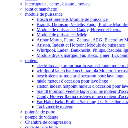
interrupteur , came , disque , moyeu
joint et manchette
module de puissance
Bosch et Siemens Module de puissance
Brandt, Thomson, Vedette, Fagor, Proline Module 
Module de puissance: Candy, Hoover et Iberna
Module de puissance: Miele
Arthur Martin, Faure, Zanussi, AEG, Electrolux 
Ariston, Indesit et Hotpoint Module de puissance
Whirlpool, Laden, Bauknecht, Philips, Radiola, I
Module divers marque: Far, Beko, Haier ,LG, Sams
moteur
electrolux aeg arthur martin zanussi faure moteur d
whirlpool laden bauknecht radiola Moteur d'occasi
bosch siemens moteur d'occasion pour lave linge
miele moteur d'occasion pour lave linge
ariston indesit hotpoint moteur d'occasion pour lav
brandt thomson vedette fagor proline moteur d'occa
Candy Hoover Iberna rosieres minea moteur d'occa
Far Haier Beko Proline Samsung LG Selecline Uran
Tachymétrie moteur
poignée de porte
pompe de vidange
Chambre de compression
cuve de lave linge