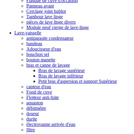
Flasque de cuve d'occasion
Panneau avant
Cerclage joint hublot
Tambour lave linge
pièces de lave linge divers
Module neuf vierge de lave-linge
Lave-vaisselle
antiparasite condensateur
bandeau
Adoucisseur d'eau
bouchon sel
bouton manette
bras et canne de lavage
Bras de lavage supérieur
Bras de lavage inférieur
Petit bras d'aspersion et support Supérieur
capteur d'eau
Fond de cuve
Flotteur anti-fuite
aquastop
débitmètre
doseur
durite
électrovanne arrivée d'eau
filtre