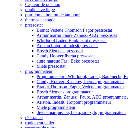
Capteur de position
poulie lave linge
portillon et bouton de tambour
thermostat sonde
pressostat
Brandt Vedette Thomson Fagor pressostat
Arthur martin Faure Zanussi AEG pressostat
Whirlpool Laden Bauknecht pressostat
Ariston hotpoint Indesit pressostat
Bosch Siemens pressostat
Candy Hoover Iberna pressostat
autre marque Far . Beko pressostat
Miele pressostat
programmateur
Programmateur : Whirlpool, Laden, Bauknecht, Rad
Candy, Hoover, Rosieres, Iberna programmateur
Brandt,Thomson, Fagor, Vedette programmateur
Bosch Siemens programmateur
Arthur martin, Zanussi, Faure, AEG programmate
Ariston, Indesit, Hotpoint programmateur
Miele programmateur
divers marque: far, beko, sidex, lg programmateur
résistance
roulement palier
sécurités de porte