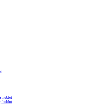
ot
is hublot
, hublot