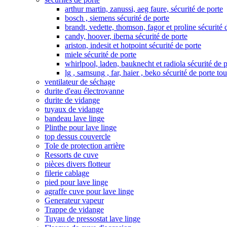
arthur martin, zanussi, aeg faure, sécurité de porte
bosch , siemens sécurité de porte
brandt, vedette, thomson, fagor et proline sécurité 
candy, hoover, iberna sécurité de porte
ariston, indesit et hotpoint sécurité de porte
miele sécurité de porte
whirlpool, laden, bauknecht et radiola sécurité de 
lg , samsung , far, haier , beko sécurité de porte to
ventilateur de séchage
durite d'eau électrovanne
durite de vidange
tuyaux de vidange
bandeau lave linge
Plinthe pour lave linge
top dessus couvercle
Tole de protection arrière
Ressorts de cuve
pièces divers flotteur
filerie cablage
pied pour lave linge
agraffe cuve pour lave linge
Generateur vapeur
Trappe de vidange
Tuyau de pressostat lave linge