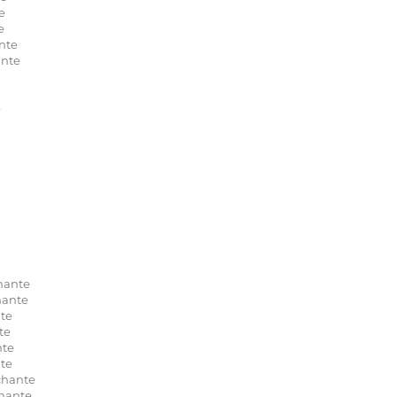
e
e
nte
ante
e
hante
hante
te
te
nte
te
chante
hante