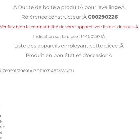
Â Durite de boite a produitÂ pour lave lingeÂ
Référence constructeur :Â
C00290226
Vérifiez bien la compatibilité de votre appareil voir liste ci-dessous .Â
Indication sur la pièce : 144002971Â
Liste des appareils employant cette pièce :Â
Produit en bon état et d'occasionÂ
Â 769991619691Â BDE1071482XWKEU
e
te
e
nte
te
te