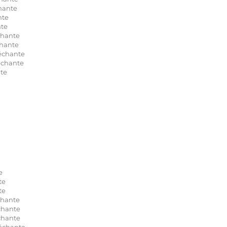
hante
nte
te
hante
hante
échante
chante
te
e
te
te
chante
chante
chante
échante