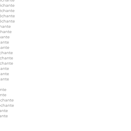
échante
échante
échante
échante
hante
chante
hante
hante
hante
chante
chante
chante
ante
ante
ante
nte
nte
échante
échante
ante
ante