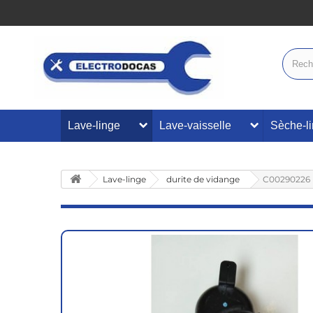
Lave-linge
Lave-vaisselle
Sèche-l
Lave-linge
durite de vidange
C00290226 