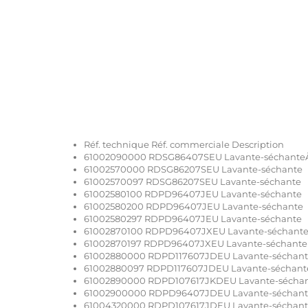
Réf. technique Réf. commerciale Description
61002090000 RDSG86407SEU Lavante-séchante
61002570000 RDSG86207SEU Lavante-séchante
61002570097 RDSG86207SEU Lavante-séchante
61002580100 RDPD96407JEU Lavante-séchante
61002580200 RDPD96407JEU Lavante-séchante
61002580297 RDPD96407JEU Lavante-séchante
61002870100 RDPD96407JXEU Lavante-séchant
61002870197 RDPD96407JXEU Lavante-séchante
61002880000 RDPD117607JDEU Lavante-séchan
61002880097 RDPD117607JDEU Lavante-séchant
61002890000 RDPD107617JKDEU Lavante-sécha
61002900000 RDPD96407JDEU Lavante-séchan
61004320000 RDPD107617JDEU Lavante-séchan