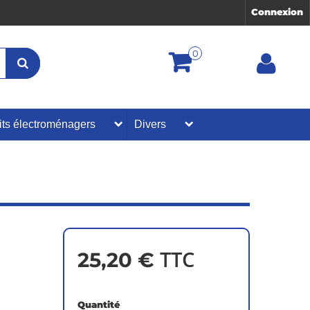
Connexion
0
its électroménagers
Divers
TTC
25,20 €
Quantité