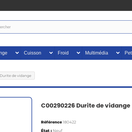
inge
Cuisson
Froid
Multimédia
Pet
Durite de vidange
C00290226 Durite de vidange
Référence
180422
État :
Neuf