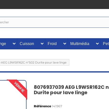
inge
Cuisson
Froid
Multimédia
Pet
AEG L9WSR162C n°502 Durite pour lave linge
VÉRIFIÉ
8076937039 AEG L9WSR162C n
Durite pour lave linge
Référence
141967