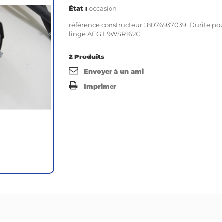
État :
occasion
référence constructeur : 8076937039 Durite pou
linge AEG L9WSR162C
2
Produits
Envoyer à un ami
Imprimer