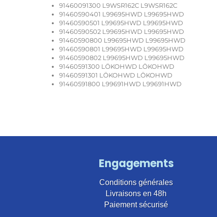
91460091300 L9WSR162C L9WSR162C
91460590401 L99695HWD L99695HWD
91460590501 L99695HWD L99695HWD
91460590502 L99695HWD L99695HWD
91460590800 L99695HWD L99695HWD
91460590801 L99695HWD L99695HWD
91460590802 L99695HWD L99695HWD
91460591300 LÖKOHWD LÖKOHWD
91460591301 LÖKOHWD LÖKOHWD
91460591800 L99691HWD L99691HWD
Engagements
Conditions générales
Livraisons en 48h
Paiement sécurisé