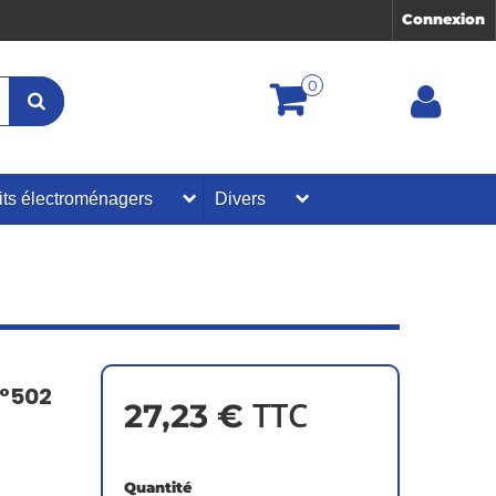
Connexion
0
its électroménagers
Divers
°502
TTC
27,23 €
Quantité