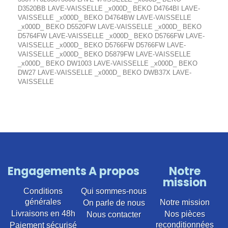
D3520BB LAVE-VAISSELLE _x000D_ BEKO D4764BI LAVE-
VAISSELLE _x000D_ BEKO D4764BW LAVE-VAISSELLE
_x000D_ BEKO D5520FW LAVE-VAISSELLE _x000D_ BEKO
D5764FW LAVE-VAISSELLE _x000D_ BEKO D5766FW LAVE-
VAISSELLE _x000D_ BEKO D5766FW D5766FW LAVE-
VAISSELLE _x000D_ BEKO D5879FW LAVE-VAISSELLE
_x000D_ BEKO DW1003 LAVE-VAISSELLE _x000D_ BEKO
DW27 LAVE-VAISSELLE _x000D_ BEKO DWB37X LAVE-
VAISSELLE
Engagements
A propos
Notre
mission
Conditions
Qui sommes-nous
générales
Notre mission
On parle de nous
Livraisons en 48h
Nos pièces
Nous contacter
reconditionnées
Paiement sécurisé