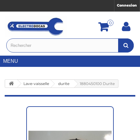
Connexion
0
MENU
Lave-vaisselle
durite
1880450100 Durite